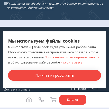
Я соглашаюсь на обработку персональных данных в соответствии с
Политикой конфиденциальности
МЕДТЕХНИКА
МЕНЮ
Мы используем файлы cookies
ДЛЯ ВАС
"Медтехника для Вас"
©
2026
Мы используем файлы cookies для улучшения работы сайта.
Сбор можно отключить в настройках вашего бразера. Чтобы
КОНТАКТЫ
ПОКУПАТЕЛЯМ
ознакомиться с нашими
Положениям о конфиденциальности
г. Владивосток
и об использовании файлов cookie
нажмите здесь
Каталог
+7 (423) 243-99-24
Бренды
Принять и продолжить
medprofi@bk.ru
Для оптовиков
ПН-ЧТ: 10:00 - 18:00
Прокат оборудования
ПТ: 10:00 - 17:00
Доставка и оплата
СБ-ВС: Выходной
О компании
Каталог
Политика конфиденциальности