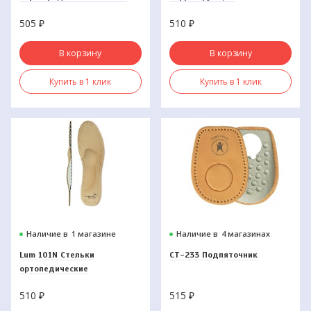
основе с кольцом на 1-й
505
₽
510
₽
палец
В корзину
В корзину
Купить в 1 клик
Купить в 1 клик
Наличие в
1 магазине
Наличие в
4 магазинах
Lum 101N Стельки
СТ-233 Подпяточник
ортопедические
510
₽
515
₽