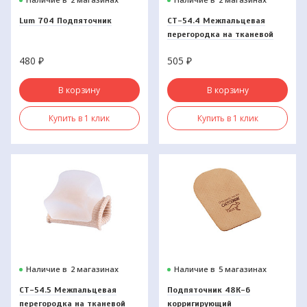
Lum 704 Подпяточник
СТ-54.4 Межпальцевая
перегородка на тканевой
основе с кольцом на 1-й
480
₽
505
₽
палец
В корзину
В корзину
Купить в 1 клик
Купить в 1 клик
Наличие в
2 магазинах
Наличие в
5 магазинах
СТ-54.5 Межпальцевая
Подпяточник 48К-6
перегородка на тканевой
корригирующий