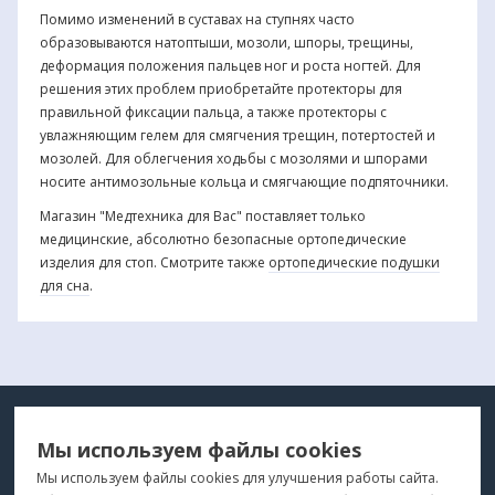
Помимо изменений в суставах на ступнях часто
образовываются натоптыши, мозоли, шпоры, трещины,
деформация положения пальцев ног и роста ногтей. Для
решения этих проблем приобретайте протекторы для
правильной фиксации пальца, а также протекторы с
увлажняющим гелем для смягчения трещин, потертостей и
мозолей. Для облегчения ходьбы с мозолями и шпорами
носите антимозольные кольца и смягчающие подпяточники.
Магазин "Медтехника для Вас" поставляет только
медицинские, абсолютно безопасные ортопедические
изделия для стоп. Смотрите также
ортопедические подушки
для сна
.
МЕДТЕХНИКА
МЕНЮ
Мы используем файлы cookies
ДЛЯ ВАС
"Медтехника для Вас"
©
2026
Мы используем файлы cookies для улучшения работы сайта.