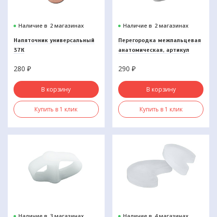
Наличие в
2 магазинах
Наличие в
2 магазинах
Напяточник универсальный
Перегородка межпальцевая
37К
анатомическая, артикул
212С
280
₽
290
₽
В корзину
В корзину
Купить в 1 клик
Купить в 1 клик
Наличие в
3 магазинах
Наличие в
4 магазинах