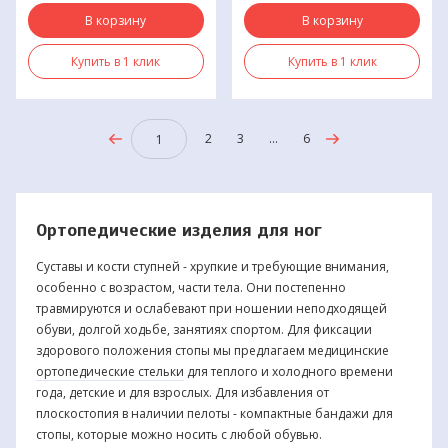
В корзину
В корзину
Купить в 1 клик
Купить в 1 клик
2
3
...
6
1
Ортопедические изделия для ног
Суставы и кости ступней - хрупкие и требующие внимания,
особенно с возрастом, части тела. Они постепенно
травмируются и ослабевают при ношении неподходящей
обуви, долгой ходьбе, занятиях спортом. Для фиксации
здорового положения стопы мы предлагаем медицинские
ортопедические стельки
для теплого и холодного времени
года, детские и для взрослых. Для избавления от
плоскостопия в наличии пелоты - компактные бандажи для
стопы, которые можно носить с любой обувью.