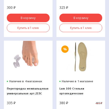
(универсальный)
300
₽
325
₽
Маркировка
В корзину
В корзину
Купить в 1 клик
Купить в 1 клик
Наличие в
4 магазинах
Наличие в
1 магазине
Перегородка межпальцевая
Lum 100 Стельки
универсальная арт.213С
ортопедические
бескаркасные
335
₽
380
₽
485
₽