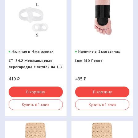
Наличие в
4 магазинах
Наличие в
2 магазинах
СТ-54.2 Межпальцевая
Lum 610 Пелот
перегородка с петлёй на 1-й
и 2-й палец
410
₽
435
₽
В корзину
В корзину
Купить в 1 клик
Купить в 1 клик