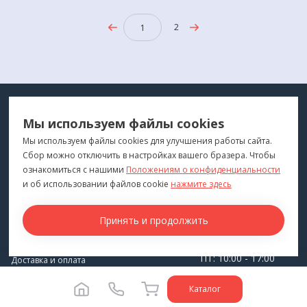
2
1
МЕДТЕХНИКА
МЕНЮ
Мы используем файлы cookies
ДЛЯ ВАС
"Медтехника для Вас"
©
2026
Мы используем файлы cookies для улучшения работы сайта.
Сбор можно отключить в настройках вашего бразера. Чтобы
КОНТАКТЫ
ПОКУПАТЕЛЯМ
ознакомиться с нашими
Положениям о конфиденциальности
г. Владивосток
и об использовании файлов cookie
нажмите здесь
Каталог
+7 (423) 243-99-24
Бренды
Принять и продолжить
medprofi@bk.ru
Для оптовиков
ПН-ЧТ: 10:00 - 18:00
Прокат оборудования
ПТ: 10:00 - 17:00
Доставка и оплата
СБ-ВС: Выходной
О компании
Каталог
Политика конфиденциальности