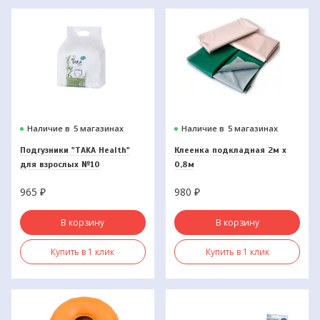
Наличие в
5 магазинах
Наличие в
5 магазинах
Подгузники "TAKA Health"
Клеенка подкладная 2м х
для взрослых №10
0,8м
965
₽
980
₽
В корзину
В корзину
Купить в 1 клик
Купить в 1 клик