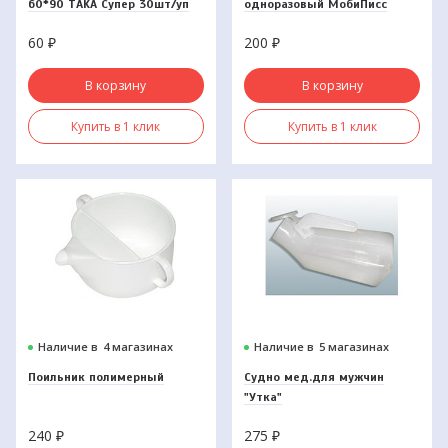
60*90 TAKA Супер 30шт/уп
одноразовый МобиПисс
60
₽
200
₽
В корзину
В корзину
Купить в 1 клик
Купить в 1 клик
Наличие в
4 магазинах
Наличие в
5 магазинах
Поильник полимерный
Судно мед.для мужчин
"Утка"
240
₽
275
₽