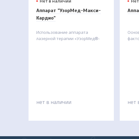
Нет в наличии
Нет
Аппарат "УзорМед-Макси-
Аппа
Кардио"
Использование аппарата
Осно
лазерной терапии «УзорМед®-
факто
Макси-КАРДИО» оказывает
лазе
эффективное лечебное
«Узор
воздействие, как на системный
лазе
атеросклероз, так и на его
непре
отдельные формы.
волны
Производитель: БИНОМ
приме
состо
магни
нет в наличии
нет 