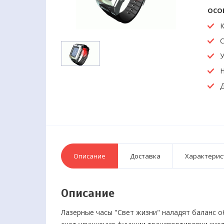
ОСО
К
С
У
Д
Описание
Доставка
Характерис
Описание
Лазерные часы "Свет жизни" наладят баланс о