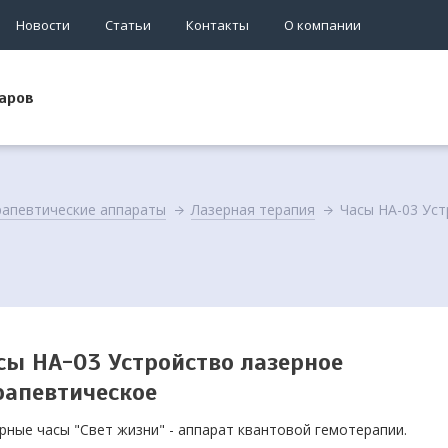
Новости
Статьи
Контакты
О компании
аров
апевтические аппараты
Лазерная терапия
Часы НА-03 Уст
сы НА-03 Устройство лазерное
рапевтическое
рные часы "Свет жизни" - аппарат квантовой гемотерапии.