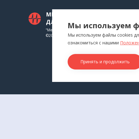
МЕДТЕХНИКА
КАТ
ДЛЯ ВАС
Мы используем ф
Приб
"Медтехника для Вас"
Мы используем файлы cookies дл
©
2026
Инга
ознакомиться с нашими
Положен
Физи
Аппл
Принять и продолжить
Изде
Това
КОН
г. В