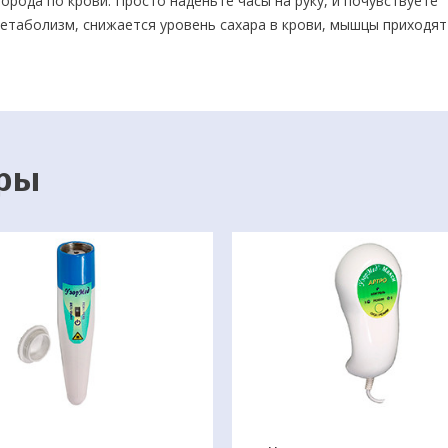
орода по крови. Просто наденьте часы на руку, и почувствуете
метаболизм, снижается уровень сахара в крови, мышцы приходят
й цене!
ары