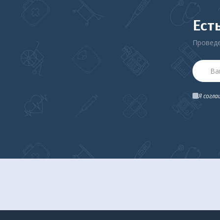
Ест
Проведе
Я согл