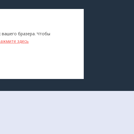
ПОКУПАТЕЛЯМ
Каталог
х вашего бразера. Чтобы
ители
Бренды
нажмите здесь
Для оптовиков
Прокат
оборудования
Доставка и оплата
О компании
Политика конфиденциальности
Разработка сайта -
Студия House