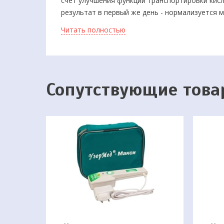
счет улучшения функции транспортировки кисл
результат в первый же день - нормализуется 
тонус.
Читать полностью
Купите у нас эти чудо-часы по привлекательно
Сопутствующие тов