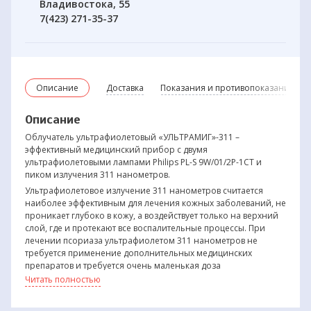
Владивостока, 55
7(423) 271-35-37
Описание
Доставка
Показания и противопоказания
Описание
Облучатель ультрафиолетовый «УЛЬТРАМИГ»-311 –
эффективный медицинский прибор с двумя
ультрафиолетовыми лампами Philips PL-S 9W/01/2P-1CT и
пиком излучения 311 нанометров.
Ультрафиолетовое излучение 311 нанометров считается
наиболее эффективным для лечения кожных заболеваний, не
проникает глубоко в кожу, а воздействует только на верхний
слой, где и протекают все воспалительные процессы. При
лечении псориаза ультрафиолетом 311 нанометров не
требуется применение дополнительных медицинских
препаратов и требуется очень маленькая доза
ультрафиолетового облучения. Это обеспечивает большую
Читать полностью
безопасность данного метода лечения кожных заболеваний.
Лечение заболеваний кожи ультрафиолетовым излучением