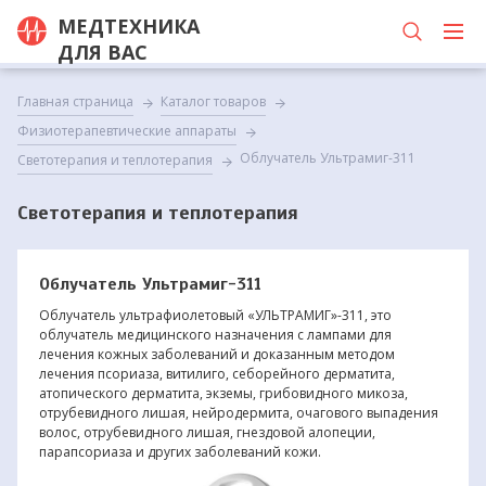
МЕДТЕХНИКА
ДЛЯ ВАС
Главная страница
Каталог товаров
Физиотерапевтические аппараты
Облучатель Ультрамиг-311
Светотерапия и теплотерапия
Светотерапия и теплотерапия
Облучатель Ультрамиг-311
Облучатель ультрафиолетовый «УЛЬТРАМИГ»-311, это
облучатель медицинского назначения с лампами для
лечения кожных заболеваний и доказанным методом
лечения псориаза, витилиго, себорейного дерматита,
атопического дерматита, экземы, грибовидного микоза,
отрубевидного лишая, нейродермита, очагового выпадения
волос, отрубевидного лишая, гнездовой алопеции,
парапсориаза и других заболеваний кожи.