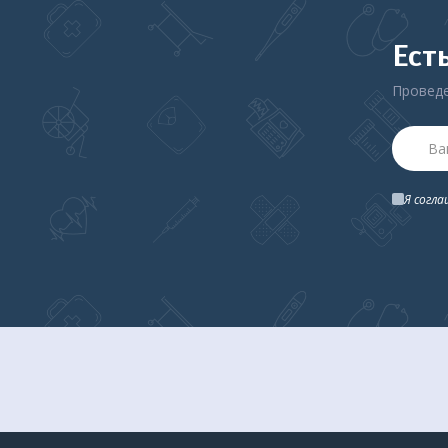
антибиотики.
При использовании небулайзера Microlife NEB 
Ест
терапии без применения системы клапанов и 
синхронизируется с ритмом дыхания.
Проведе
Небулайзер Microlife Neb 50 – один из самых 
продается более 5 лет и отлично зарекомендо
Neb 50 имеет компактные размеры и пониженн
Я согл
В комплект входят: ингалятор медицинский ко
шланг, маски детская и взрослая, набор фильт
по эксплуатации, гарантийный талон