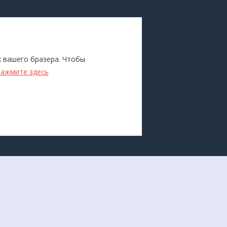
ПОКУПАТЕЛЯМ
Каталог
х вашего бразера. Чтобы
ители
Бренды
нажмите здесь
Для оптовиков
Прокат
оборудования
Доставка и оплата
О компании
Политика конфиденциальности
Разработка сайта -
Студия House