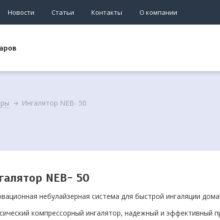
Новости
Статьи
Контакты
О компании
аров
оры
Ингалятор NEB- 50
галятор NEB- 50
вационная небулайзерная система для быстрой ингаляции дома
сический компрессорный ингалятор, надежный и эффективный 