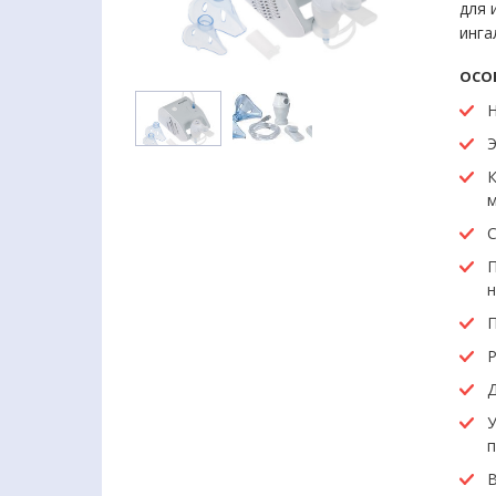
для 
инга
ОСО
Н
Э
К
м
С
П
н
П
Р
Д
У
п
В