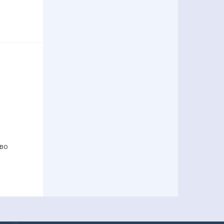
тво
р