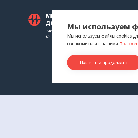
МЕДТЕХНИКА
КАТ
ДЛЯ ВАС
Мы используем ф
Приб
"Медтехника для Вас"
Мы используем файлы cookies дл
©
2026
Инга
ознакомиться с нашими
Положен
Физи
Аппл
Принять и продолжить
Изде
Това
КОН
г. В