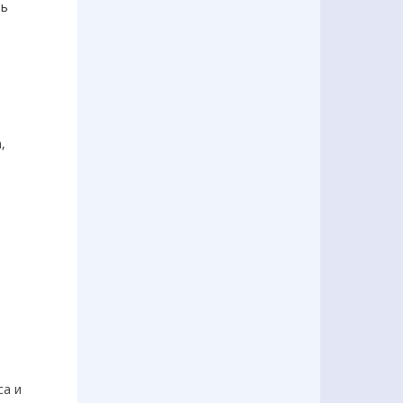
ль
,
са и