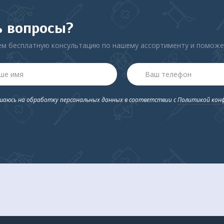
50, можно использовать два варианта лечения: короткий сеанс
ь вопросы?
интенсивную терапию с использованием системы клапанов, кото
м бесплатную консультацию по нашему ассортименту и помож
надежных и комфортных ингаляторов. В российских аптеках эта м
вала свое высокое качество.
ый уровень шума.
ашаюсь на обработку персональных данных в соответствии с
Политикой кон
мпрессорный, распылитель, мундштук, насадка для носа, воздуш
ров, воздушный клапан, сумка для хранения и переноски, инстру