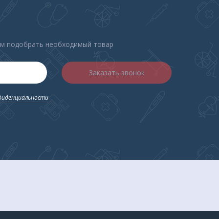
рая
ем подобрать необходимый товар
одель
Заказать звонок
фиденциальности
ный
кция