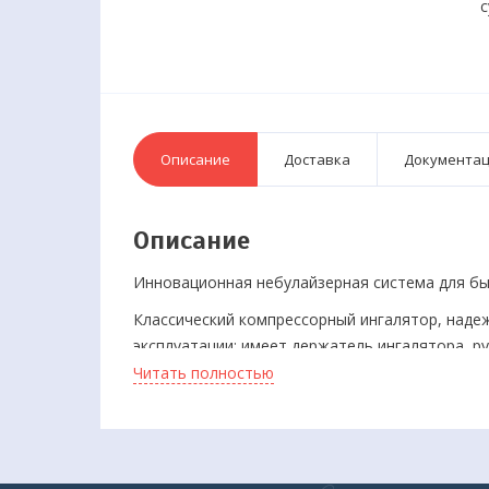
с
Описание
Доставка
Документа
Описание
Инновационная небулайзерная система для бы
Классический компрессорный ингалятор, наде
эксплуатации: имеет держатель ингалятора, ру
Читать полностью
Надежный и компактный компрессорный ингал
оснащен мощным поршневым компрессором, ко
Neb 50 позволяет использовать все препараты
кортикостероиды, часто применяемые для лече