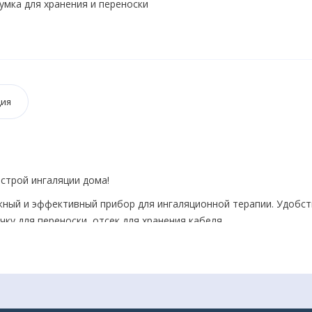
умка для хранения и переноски
ция
строй ингаляции дома!
жный и эффективный прибор для ингаляционной терапии. Удобс
чку для переноски, отсек для хранения кабеля.
ятор прекрасно подойдет для домашнего использования. Прибо
торый обеспечивает до 30 минут беспрерывной работы.
 для небулайзерной терапии, в том числе муколитикии
ния кашля у взрослых и детей, гормональные препараты и