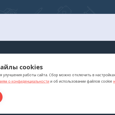
 отдельно.
АЛОГ
айлы cookies
оры для самоконтроля
Реабилитация
я улучшения работы сайта. Сбор можно отключить в настройка
ляторы
Слуховые аппараты и усил
звука
иям о конфиденциальности
и об использовании файлов cookie
отерапевтические аппараты
Красота и здоровье
икаторы
Ортопедия
лия медназначения
ры для дома