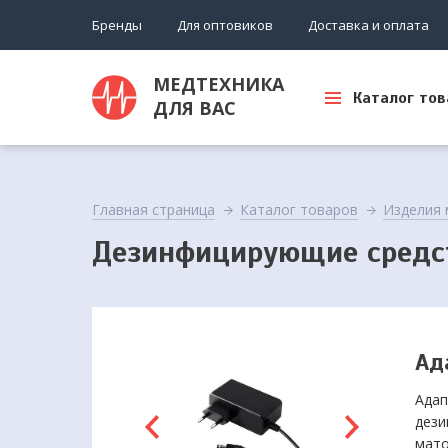
Бренды
Для оптовиков
Доставка и оплата
МЕДТЕХНИКА
Каталог тов
ДЛЯ ВАС
Главная страница
Каталог товаров
Изделия 
Дезинфицирующие средс
Ад
Адап
дези
мато