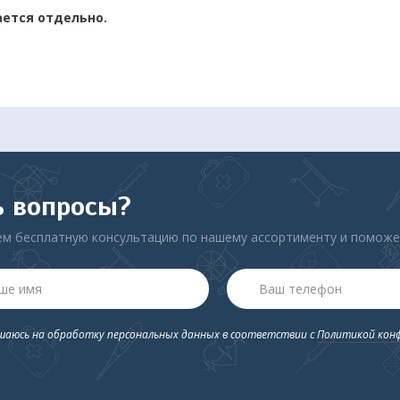
ается отдельно.
 DEMIAND DIZ-1600 – это современное устройство для обеспеч
омендуется для использования в общественных местах с высоко
фицирующих средств — это бесконтактный диспенсер, который
ю на расстоянии 8 сантиметров.
ь вопросы?
м бесплатную консультацию по нашему ассортименту и помож
ации дозатора:
ашаюсь на обработку персональных данных в соответствии с
Политикой кон
е дезинфицирующие средства, антисептики (исключая шампунь, 
фицирующие, хлорсодержащие вещества)
 на высоте 40-50 см от поверхности во избежании ложного