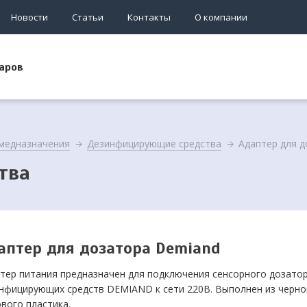
Новости
Статьи
Контакты
О компании
аров
медназначения
Дезинфицирующие средства
Адаптер для 
тва
аптер для дозатора Demiand
тер питания предназначен для подключения сенсорного дозато
нфицирующих средств DEMIAND к сети 220В. Выполнен из черно
вого пластика.