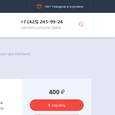
Нет товаров в корзине
+7 (423) 243-99-24
Заказать консультацию
дозатора Demiand
400
₽
ра
В корзину
го