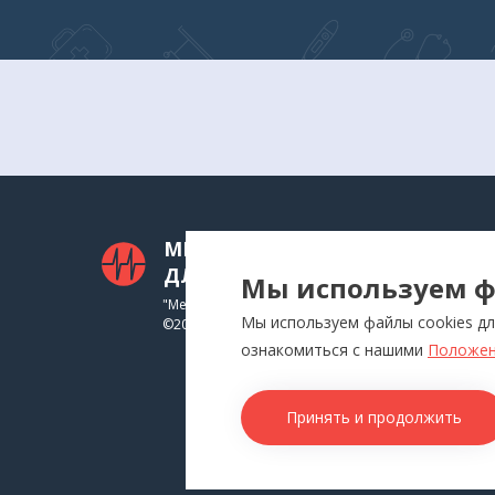
Дозатор не входит в комплект, приобретается
МЕДТЕХНИКА
КАТ
ДЛЯ ВАС
Мы используем ф
Приб
"Медтехника для Вас"
Мы используем файлы cookies дл
©
2026
Инга
ознакомиться с нашими
Положен
Физи
Аппл
Принять и продолжить
Изде
Това