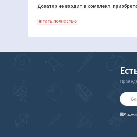
Дозатор не входит в комплект, приобрет
Сенсорный дозатор дезинфицирующих средств
Читать полностью
высокого уровня гигиены рук. Устройство рек
проходимостью, для обеспечения гигиены рук.
Автоматический сенсорный дозатор для дезин
срабатывает при поднесении рук к распылител
Рекомендовано для использования:
Ест
На детских площадках.
В медицинских учреждениях.
Проведе
В образовательных учреждениях.
На предприятии общественного питания.
На производственных предприятиях.
Дополнительная информация об эксплуат
Я согл
В дозатор можно заливать только жидки
пену, жидкое мыло в том числе и дезин
Дозатор необходимо размещать на стене
срабатывания сенсорного механизма.