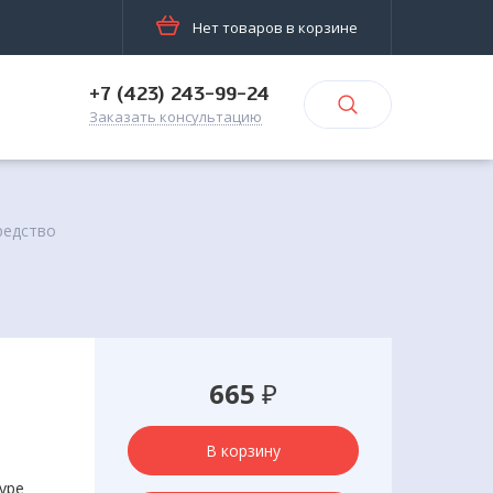
Нет товаров в корзине
+7 (423) 243-99-24
Заказать консультацию
редство
665
₽
В корзину
уре