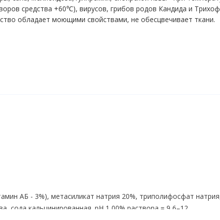
воров средства +60℃), вирусов, грибов родов Кандида и Трихоф
ство обладает моющими свойствами, не обесцвечивает ткани.
амин АБ - 3%), метасиликат натрия 20%, триполифосфат натрия
, сода кальцинированная. pH 1,00% раствора = 9,6–12.