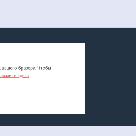
ПОКУПАТЕЛЯМ
Каталог
х вашего бразера. Чтобы
ители
Бренды
нажмите здесь
Для оптовиков
Прокат
оборудования
Доставка и оплата
О компании