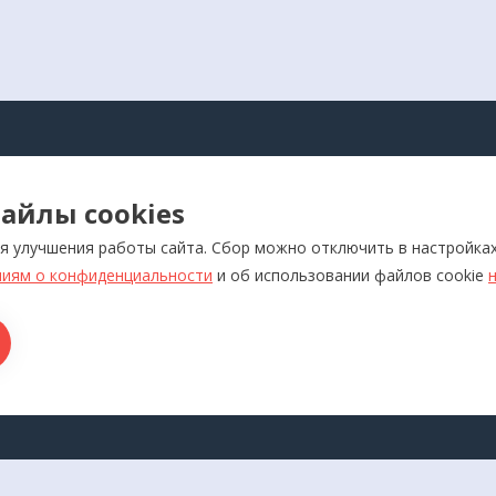
АЛОГ
айлы cookies
оры для самоконтроля
Реабилитация
я улучшения работы сайта. Сбор можно отключить в настройка
ляторы
Слуховые аппараты и усил
звука
иям о конфиденциальности
и об использовании файлов cookie
отерапевтические аппараты
Красота и здоровье
икаторы
Ортопедия
лия медназначения
ры для дома
ТАКТЫ