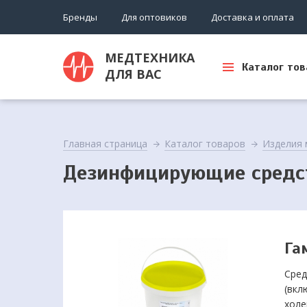
Бренды
Для оптовиков
Доставка и оплата
МЕДТЕХНИКА
Каталог тов
ДЛЯ ВАС
Главная страница
Каталог товаров
Изделия 
Дезинфицирующие средс
Га
Сред
(вкл
холе