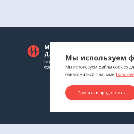
Класс опасности
3–4
МЕДТЕХНИКА
КАТ
ДЛЯ ВАС
Мы используем ф
Приб
"Медтехника для Вас"
Мы используем файлы cookies дл
©
2026
Инга
ознакомиться с нашими
Положен
Физи
Аппл
Принять и продолжить
Изде
Това
КОН