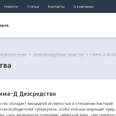
Новости
Статьи
Контакты
О компании
аров
медназначения
Дезинфицирующие средства
Гамма-Д Дезс
тва
мма-Д Дезсредство
ство обладает биоцидной активностью в отношении бактерий
ючая возбудителей туберкулеза, особо опасных инфекций: чумы,
ры, сапа, мелиоидоза,туляремии, сибирской язвы - при температ