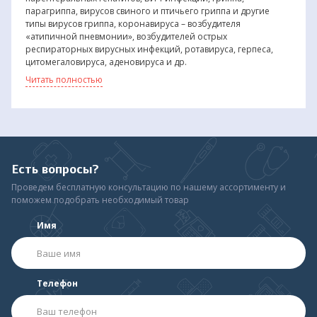
парагриппа, вирусов свиного и птичьего гриппа и другие
типы вирусов гриппа, коронавируса – возбудителя
«атипичной пневмонии», возбудителей острых
респираторных вирусных инфекций, ротавируса, герпеса,
цитомегаловируса, аденовируса и др.
*Бактерий: грамотрицательной и грамположительной
Читать полностью
микрофлоры, возбудителей туберкулеза Mycobacterium B5,
Mycobacterium terrae, внутрибольничных инфекций, особо
устойчивые штаммы возбудителей, таких как метициллин-
резистентный стафилококк (MRSA), ванкомицин-резистентный
стафилококк, синегнойная палочка и т.д.
*Возбудителей паразитарных болезней: цисты и ооцисты
простейших, яйца и личинки гельминтов. Возбудителей
Есть вопросы?
кишечных гельминтозов (обладает овоцидным действием).
Проведем бесплатную консультацию по нашему ассортименту и
*Грибов: рода Кандида, Трихофитон, плесневых грибов рода
поможем подобрать необходимый товар
Аспергиллюс, Пенициллиум, Мукор, и их спор.
Имя
Телефон