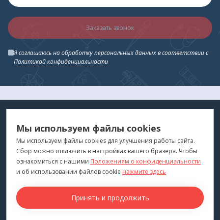
Заказать звонок
Я соглашаюсь на обработку персональных данных в соответствии с
Политикой конфиденциальности
МЕДТЕХНИКА
МЕНЮ
Мы используем файлы cookies
ДЛЯ ВАС
"Медтехника для Вас"
©
2026
Мы используем файлы cookies для улучшения работы сайта.
Сбор можно отключить в настройках вашего бразера. Чтобы
КОНТАКТЫ
ПОКУПАТЕЛЯМ
ознакомиться с нашими
Положениям о конфиденциальности
г. Владивосток
и об использовании файлов cookie
нажмите здесь
Каталог
+7 (423) 243-99-24
Бренды
Принять и продолжить
medprofi@bk.ru
Для оптовиков
ПН-ЧТ: 10:00 - 18:00
Прокат оборудования