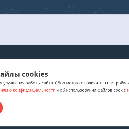
АЛОГ
айлы cookies
оры для самоконтроля
Реабилитация
я улучшения работы сайта. Сбор можно отключить в настройка
ляторы
Слуховые аппараты и усил
звука
иям о конфиденциальности
и об использовании файлов cookie
отерапевтические аппараты
Красота и здоровье
икаторы
Ортопедия
лия медназначения
ры для дома