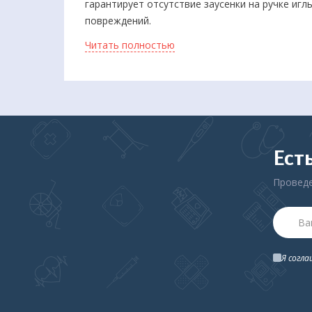
гарантирует отсутствие заусенки на ручке иг
повреждений.
Читать полностью
По электрохимическим параметрам, при однок
аналогичные иглам из золота или платины.
Ест
Проведе
Я согл