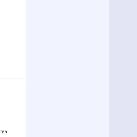
в
тва