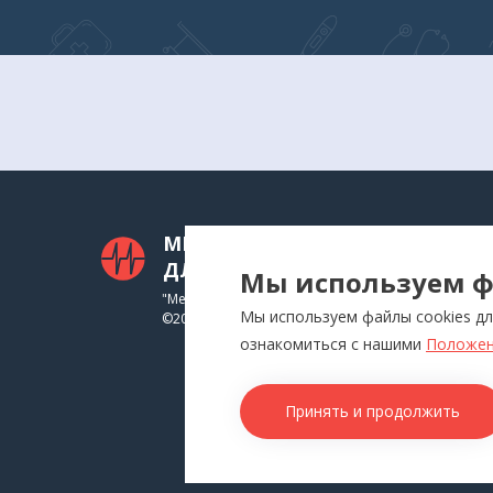
МЕДТЕХНИКА
КАТ
ДЛЯ ВАС
Мы используем ф
Приб
"Медтехника для Вас"
Мы используем файлы cookies дл
©
2026
Инга
ознакомиться с нашими
Положен
Физи
Аппл
Принять и продолжить
Изде
Това