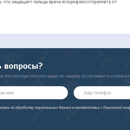
лы, что защищает пальцы врача иглорефлексотерапевта от
ратном использовании, иглы редокс имеют характеристики,
ь вопросы?
м бесплатную консультацию по нашему ассортименту и помож
ашаюсь на обработку персональных данных в соответствии с
Политикой кон