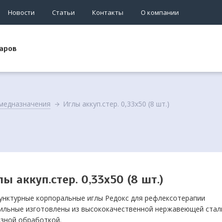
Новости
Статьи
Контакты
О компании
аров
медназначения
Иглы аккуп.стер. 0,33х50 (8 шт.)
лы аккуп.стер. 0,33х50 (8 шт.)
унктурные корпоральные иглы Редокс для рефлексотерапии
ильные изготовлены из высококачественной нержавеющей стал
зной обработкой.