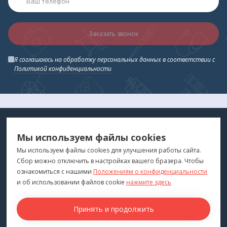
Заказать звонок
Я соглашаюсь на обработку персональных данных в соответствии с
Политикой конфиденциальности
МЕДТЕХНИКА
МЕНЮ
Мы используем файлы cookies
ДЛЯ ВАС
"Медтехника для Вас"
©
2026
Мы используем файлы cookies для улучшения работы сайта.
Сбор можно отключить в настройках вашего бразера. Чтобы
КОНТАКТЫ
ПОКУПАТЕЛЯМ
ознакомиться с нашими
Положениям о конфиденциальности
г. Владивосток
и об использовании файлов cookie
нажмите здесь
Каталог
+7 (423) 243-99-24
Бренды
Принять и продолжить
medprofi@bk.ru
Для оптовиков
ПН-ЧТ: 10:00 - 18:00
Прокат оборудования