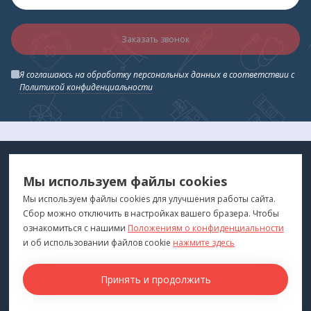
Заказать звонок
Я соглашаюсь на обработку персональных данных в соответствии с
Политикой конфиденциальности
МЕДТЕХНИКА
МЕНЮ
Мы используем файлы cookies
ДЛЯ ВАС
"Медтехника для Вас"
©
2026
Мы используем файлы cookies для улучшения работы сайта.
Сбор можно отключить в настройках вашего бразера. Чтобы
КОНТАКТЫ
ПОКУПАТЕЛЯМ
ознакомиться с нашими
Положениям о конфиденциальности
г. Владивосток
и об использовании файлов cookie
нажмите здесь
Каталог
+7 (423) 243-99-24
Бренды
Принять и продолжить
medprofi@bk.ru
Для оптовиков
ПН-ЧТ: 10:00 - 18:00
Прокат оборудования