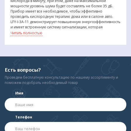
кислорода в минуту, при этом, даже на максимальной
мощности уровень шума будет составлять не более 35 дБ.
Прибор имеет все необходимое, чтобы эффективно
проводить кислородную терапию дома или в салоне авто.
LFY-I-3A-11 демонстрирует повышенную энергоэффективность
и имеет встроенную систему сигнализации, которая
срабатывает в двух случаях: при внезапном отключении
Читать полностью
питания и перегреве. Кроме того, базовый комплект поставки
предлагает абсолютно все, что может понадобиться при
стандартной процедуре кислородной терапии – канюля,
увлажнитель, фильтр и прочее.
Есть вопросы?
Проведем бесплатную консультацию по нашему ассортименту и
поможем подобрать необходимый товар
Имя
Телефон