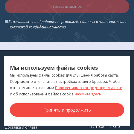
Заказать звонок
Я соглашаюсь на обработку персональных данных в соответствии с
Политикой конфиденциальности
МЕДТЕХНИКА
МЕНЮ
Мы используем файлы cookies
ДЛЯ ВАС
"Медтехника для Вас"
©
2026
Мы используем файлы cookies для улучшения работы сайта.
Сбор можно отключить в настройках вашего бразера. Чтобы
КОНТАКТЫ
ПОКУПАТЕЛЯМ
ознакомиться с нашими
Положениям о конфиденциальности
г. Владивосток
и об использовании файлов cookie
нажмите здесь
Каталог
+7 (423) 243-99-24
Бренды
Принять и продолжить
medprofi@bk.ru
Для оптовиков
ПН-ЧТ: 10:00 - 18:00
Прокат оборудования
ПТ: 10:00 - 17:00
Доставка и оплата
СБ-ВС: Выходной