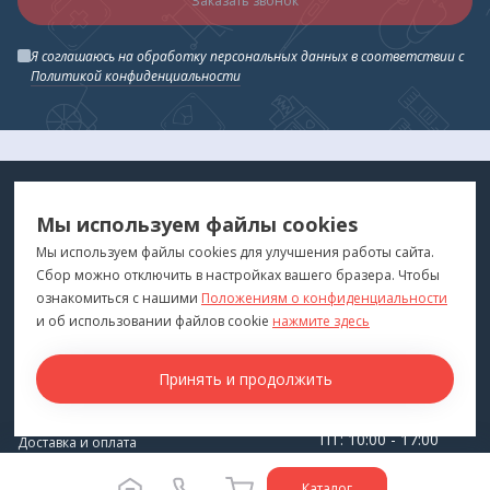
Заказать звонок
Я соглашаюсь на обработку персональных данных в соответствии с
Политикой конфиденциальности
МЕДТЕХНИКА
МЕНЮ
Мы используем файлы cookies
ДЛЯ ВАС
"Медтехника для Вас"
©
2026
Мы используем файлы cookies для улучшения работы сайта.
Сбор можно отключить в настройках вашего бразера. Чтобы
КОНТАКТЫ
ПОКУПАТЕЛЯМ
ознакомиться с нашими
Положениям о конфиденциальности
г. Владивосток
и об использовании файлов cookie
нажмите здесь
Каталог
+7 (423) 243-99-24
Бренды
Принять и продолжить
medprofi@bk.ru
Для оптовиков
ПН-ЧТ: 10:00 - 18:00
Прокат оборудования
ПТ: 10:00 - 17:00
Доставка и оплата
СБ-ВС: Выходной
О компании
Каталог