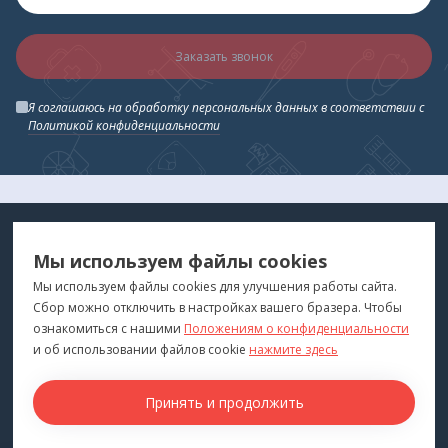
Заказать звонок
Я соглашаюсь на обработку персональных данных в соответствии с
Политикой конфиденциальности
МЕДТЕХНИКА
МЕНЮ
Мы используем файлы cookies
ДЛЯ ВАС
"Медтехника для Вас"
©
2026
Мы используем файлы cookies для улучшения работы сайта.
Сбор можно отключить в настройках вашего бразера. Чтобы
КОНТАКТЫ
ПОКУПАТЕЛЯМ
ознакомиться с нашими
Положениям о конфиденциальности
г. Владивосток
и об использовании файлов cookie
нажмите здесь
Каталог
+7 (423) 243-99-24
Бренды
Принять и продолжить
medprofi@bk.ru
Для оптовиков
ПН-ЧТ: 10:00 - 18:00
Прокат оборудования