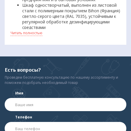
Шкаф одностворчатый, выполнен из листовой
стали с полимерным покрытием Bihon (Франция)
светло-серого цвета (RAL 7035), устойчивым к
регулярной обработке дезинфицирующими
средствами
Оборудован врезным ключевым замком
Читать полностью
«PaksLocks» (Германия)
В отделении расположены съёмные полки
Имеет возможность крепления к стене
Поставляется в собранном виде
Есть вопросы?
Проведем бесплатную консультацию по нашему ассортименту и
поможем подобрать необходимый товар
Имя
Телефон