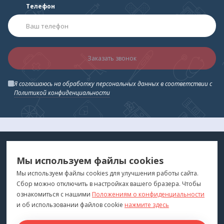
Телефон
Заказать звонок
Я соглашаюсь на обработку персональных данных в соответствии с
Политикой конфиденциальности
МЕДТЕХНИКА
МЕНЮ
Мы используем файлы cookies
ДЛЯ ВАС
"Медтехника для Вас"
©
2026
Мы используем файлы cookies для улучшения работы сайта.
Сбор можно отключить в настройках вашего бразера. Чтобы
КОНТАКТЫ
ПОКУПАТЕЛЯМ
ознакомиться с нашими
Положениям о конфиденциальности
г. Владивосток
и об использовании файлов cookie
нажмите здесь
Каталог
+7 (423) 243-99-24
Бренды