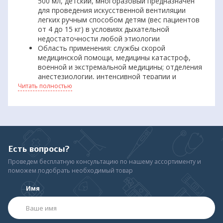
500 мл, детский, многоразовый предназначен
для проведения искусственной вентиляции
легких ручным способом детям (вес пациентов
от 4 до 15 кг) в условиях дыхательной
недостаточности любой этиологии
Область применения: службы скорой
медицинской помощи, медицины катастроф,
военной и экстремальной медицины; отделения
анестезиологии, интенсивной терапии и
реанимации стационаров; родильные дома и т.д.
Читать полностью
Многоразовые дыхательные мешки Амбу из
силикона, отличаются высокой прочностью,
надежностью и эластичностью
Высоконадежные клапана с предохранителем
от избыточного давления на вдохе и
возможностью подключения кислорода
Есть вопросы?
Допустима горячая стерилизация
(автоклавирование)
Проведем бесплатную консультацию по нашему ассортименту и
поможем подобрать необходимый товар
В комплект входит вентиляционный мешок 500
мл, резервный мешок 600 мл, маска
Имя
дыхательная, трубка полимерная, клапан
контроля давления
Размеры мешка дыхательного в сумке-чехле
350х200х140 мм