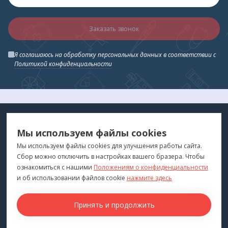
Заказать звонок
Я соглашаюсь на обработку персональных данных в соответствии с
Политикой конфиденциальности
МЕДТЕХНИКА
МЕНЮ
Мы используем файлы cookies
ДЛЯ ВАС
"Медтехника для Вас"
©
2026
Мы используем файлы cookies для улучшения работы сайта.
Сбор можно отключить в настройках вашего бразера. Чтобы
КОНТАКТЫ
ПОКУПАТЕЛЯМ
ознакомиться с нашими
Положениям о конфиденциальности
г. Владивосток
и об использовании файлов cookie
нажмите здесь
Каталог
+7 (423) 243-99-24
Бренды
Принять и продолжить
medprofi@bk.ru
Для оптовиков
ПН-ЧТ: 10:00 - 18:00
Прокат оборудования