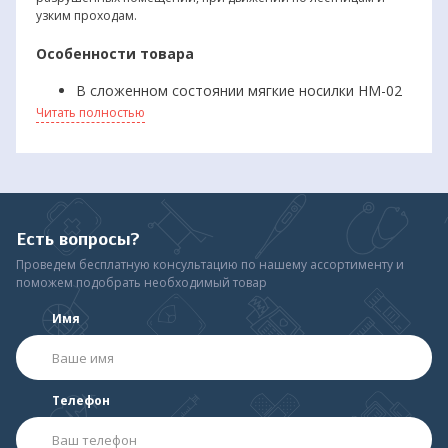
узким проходам.
Особенности товара
В сложенном состоянии мягкие носилки НМ-02
помещаются в небольшую сумку (входит в
Читать полностью
комплект).
Высокая прочность ткани (легко выдерживают
вес взрослого мужчины).
Имеют плечевые транспортировочные ремни
(снижают нагрузку на руки).
Переноска пациентов может осуществляться
Есть вопросы?
силами 4 человек (имеется 8 ручек).
Предусмотрены фиксирующие ремни для
Проведем бесплатную консультацию по нашему ассортименту и
пациента.
поможем подобрать необходимый товар
Имя
Телефон