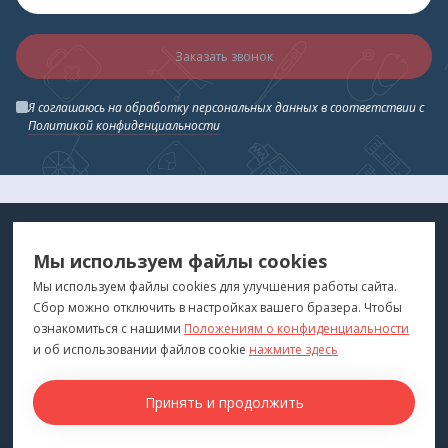
Заказать звонок
Я соглашаюсь на обработку персональных данных в соответствии с
Политикой конфиденциальности
МЕДТЕХНИКА
МЕНЮ
Мы используем файлы cookies
ДЛЯ ВАС
"Медтехника для Вас"
©
2026
Мы используем файлы cookies для улучшения работы сайта.
Сбор можно отключить в настройках вашего бразера. Чтобы
КОНТАКТЫ
ПОКУПАТЕЛЯМ
ознакомиться с нашими
Положениям о конфиденциальности
г. Владивосток
и об использовании файлов cookie
нажмите здесь
Каталог
+7 (423) 243-99-24
Бренды
Принять и продолжить
medprofi@bk.ru
Для оптовиков
ПН-ЧТ: 10:00 - 18:00
Прокат оборудования