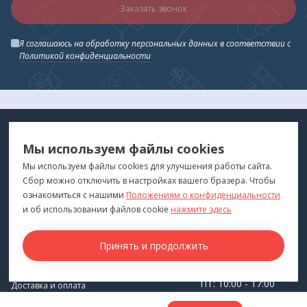
Заказать звонок
Я соглашаюсь на обработку персональных данных в соответствии с
Политикой конфиденциальности
МЕДТЕХНИКА
МЕНЮ
Мы используем файлы cookies
ДЛЯ ВАС
"Медтехника для Вас"
©
2026
Мы используем файлы cookies для улучшения работы сайта.
Сбор можно отключить в настройках вашего бразера. Чтобы
КОНТАКТЫ
ПОКУПАТЕЛЯМ
ознакомиться с нашими
Положениям о конфиденциальности
г. Владивосток
и об использовании файлов cookie
нажмите здесь
Каталог
+7 (423) 243-99-24
Бренды
Принять и продолжить
medprofi@bk.ru
Для оптовиков
ПН-ЧТ: 10:00 - 18:00
Прокат оборудования
ПТ: 10:00 - 17:00
Доставка и оплата
СБ-ВС: Выходной
О компании