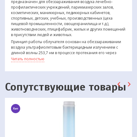
предназначен для обеззараживания воздуха лечебно-
профилактических учреждений, парикмахерских залов,
косметических, маникюрных, педикюрных кабинетов,
спортивных, детских, учебных, производственных (цеха
пищевой промышленности, овощехранилища и т.д.),
животноводческих, птицефабрик, жилых и других помещений
в присутствии людей и животных.
Принцип работы облучателя основан на обеззараживании
воздуха ультрафиолетовым бактерицидным излучением с
длиной волны 253,7 нм в процессе протекания его через
полость облучателя.
Читать полностью
Сопутствующие товары