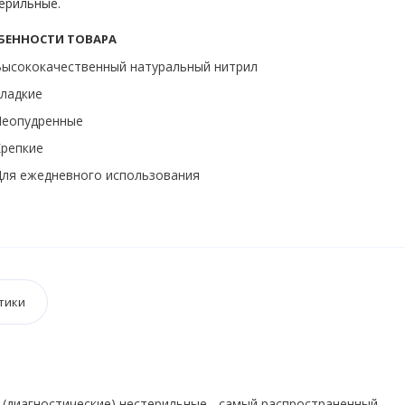
ерильные.
БЕННОСТИ ТОВАРА
ысококачественный натуральный нитрил
ладкие
Неопудренные
репкие
ля ежедневного использования
тики
(диагностические) нестерильные - самый распространенный