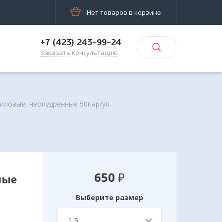
Нет товаров в корзине
+7 (423) 243-99-24
Заказать консультацию
риловые, неопудренные 50пар/уп.
650
₽
ные
Выберите размер
1, S,