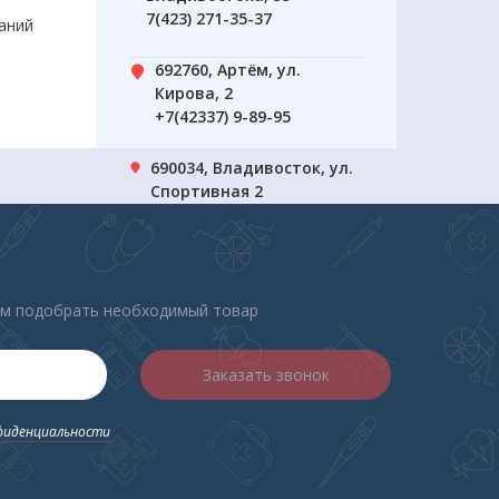
7(423) 271-35-37
аний
692760, Артём, ул.
ость
Кирова, 2
+7(42337) 9-89-95
690034, Владивосток, ул.
Спортивная 2
+7(423) 239-31-51
ем подобрать необходимый товар
Заказать звонок
фиденциальности