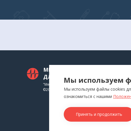
МЕДТЕХНИКА
КАТ
ДЛЯ ВАС
Мы используем ф
Приб
"Медтехника для Вас"
Мы используем файлы cookies дл
©
2026
Инга
ознакомиться с нашими
Положен
Физи
Аппл
Принять и продолжить
Изде
Това