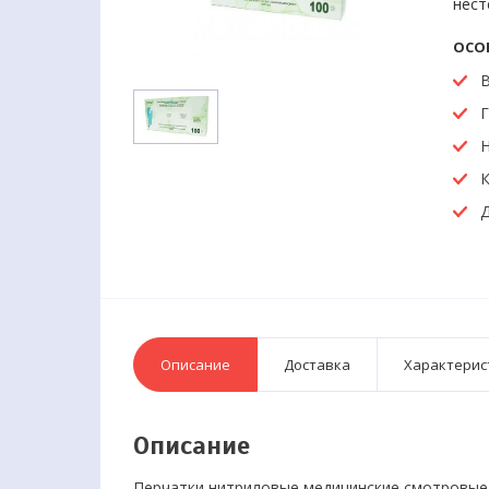
нест
ОСО
В
Г
К
Д
Описание
Доставка
Характерис
Описание
Перчатки нитриловые медицинские смотровые 