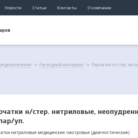
Новости
Статьи
Контакты
О компании
аров
медназначения
Расходный материал
Перчатки н/стер. нит
рчатки н/стер. нитриловые, неопудрен
пар/уп.
атки нитриловые медицинские смотровые (диагностические)