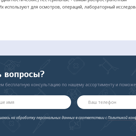
 Их используют для осмотров, операций, лабораторный исследов
а нитриловые перчатки принимают естественную офрму и гладк
но безопасны.
и по доступной цене!
ь вопросы?
м бесплатную консультацию по нашему ассортименту и помож
ашаюсь на обработку персональных данных в соответствии с
Политикой кон