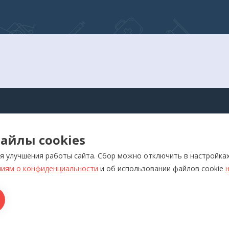
АЛОГ
айлы cookies
оры для самоконтроля
Реабилитация
я улучшения работы сайта. Сбор можно отключить в настройка
ляторы
Слуховые аппараты и усил
звука
иям о конфиденциальности
и об использовании файлов cookie
отерапевтические аппараты
Красота и здоровье
икаторы
Ортопедия
лия медназначения
ры для дома