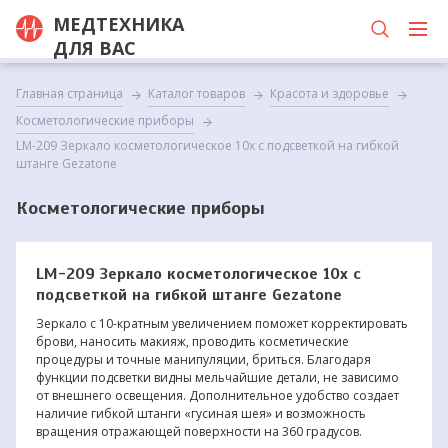
МЕДТЕХНИКА
ДЛЯ ВАС
Главная страница
Каталог товаров
Красота и здоровье
Косметологические приборы
LM-209 Зеркало косметологическое 10х с подсветкой на гибкой
штанге Gezatone
Косметологические приборы
LM-209 Зеркало косметологическое 10х с
подсветкой на гибкой штанге Gezatone
Зеркало с 10-кратным увеличением поможет корректировать
брови, наносить макияж, проводить косметические
процедуры и точные манипуляции, бриться. Благодаря
функции подсветки видны мельчайшие детали, не зависимо
от внешнего освещения. Дополнительное удобство создает
наличие гибкой штанги «гусиная шея» и возможность
вращения отражающей поверхности на 360 градусов.