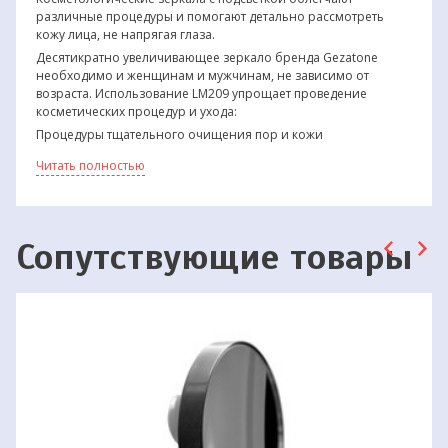
различные процедуры и помогают детально рассмотреть
кожу лица, не напрягая глаза.
Десятикратно увеличивающее зеркало бренда Gezatone
необходимо и женщинам и мужчинам, не зависимо от
возраста. Использование LM209 упрощает проведение
косметических процедур и ухода:
Процедуры тщательного очищения пор и кожи
Читать полностью
Косметические процедуры с использованием
роллера, дермапена и других приборов.
Нанесение макияжа.
Эпиляция и депиляция на лице.
Формирование бровей и другие манипуляции
Сопутствующие товары
пинцетом
Установка контактных линз
Также, это увеличивающее зеркало облегчит мужчинам
процесс бритья и сделает его «чистым».
Характеристики косметического зеркала с
увеличением LM209 Жезатон
Косметическое зеркало с увеличением прочно крепится к
гладким поверхностям при помощи фиксирующейся
присоски. Модель LM209 разместится на кафельной стене в
ванной комнате, на раковине или большом зеркале, на