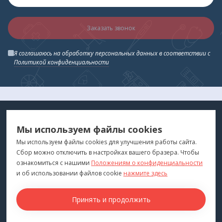
Заказать звонок
Я соглашаюсь на обработку персональных данных в соответствии с
Политикой конфиденциальности
МЕДТЕХНИКА
МЕНЮ
Мы используем файлы cookies
ДЛЯ ВАС
"Медтехника для Вас"
©
2026
Мы используем файлы cookies для улучшения работы сайта.
Сбор можно отключить в настройках вашего бразера. Чтобы
КОНТАКТЫ
ПОКУПАТЕЛЯМ
ознакомиться с нашими
Положениям о конфиденциальности
г. Владивосток
и об использовании файлов cookie
нажмите здесь
Каталог
+7 (423) 243-99-24
Бренды
Принять и продолжить
medprofi@bk.ru
Для оптовиков
ПН-ЧТ: 10:00 - 18:00
Прокат оборудования