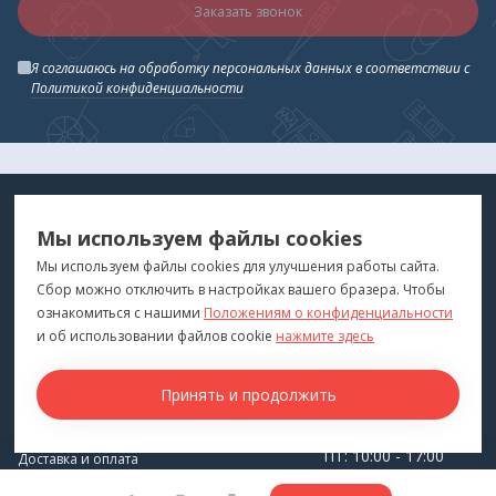
Заказать звонок
Я соглашаюсь на обработку персональных данных в соответствии с
Политикой конфиденциальности
МЕДТЕХНИКА
МЕНЮ
Мы используем файлы cookies
ДЛЯ ВАС
"Медтехника для Вас"
©
2026
Мы используем файлы cookies для улучшения работы сайта.
Сбор можно отключить в настройках вашего бразера. Чтобы
КОНТАКТЫ
ПОКУПАТЕЛЯМ
ознакомиться с нашими
Положениям о конфиденциальности
г. Владивосток
и об использовании файлов cookie
нажмите здесь
Каталог
+7 (423) 243-99-24
Бренды
Принять и продолжить
medprofi@bk.ru
Для оптовиков
ПН-ЧТ: 10:00 - 18:00
Прокат оборудования
ПТ: 10:00 - 17:00
Доставка и оплата
СБ-ВС: Выходной
О компании