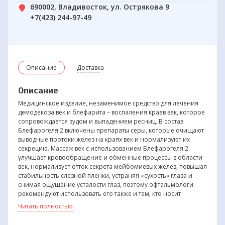
690002, Владивосток, ул. Острякова 9
+7(423) 244-97-49
Описание
Доставка
Описание
Медицинское изделие, незаменимое средство для лечения
демодекоза век и блефарита – воспаления краев век, которое
сопровождается зудом и выпадением ресниц. В состав
Блефарогеля 2 включены препараты серы, которые очищают
выводные протоки желез на краях век и нормализуют их
секрецию. Массаж век с использованием Блефарогеля 2
улучшает кровообращение и обменные процессы в области
век, нормализует отток секрета мейбомиевых желез, повышая
стабильность слезной пленки, устраняя «сухость» глаза и
снимая ощущение усталости глаз, поэтому офтальмологи
рекомендуют использовать его также и тем, кто носит
контактные линзы и долго работает за компьютером.
Читать полностью
Состав