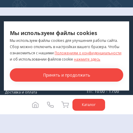
МЕДТЕХНИКА
МЕНЮ
Мы используем файлы cookies
ДЛЯ ВАС
"Медтехника для Вас"
©
2026
Мы используем файлы cookies для улучшения работы сайта.
Сбор можно отключить в настройках вашего бразера. Чтобы
КОНТАКТЫ
ПОКУПАТЕЛЯМ
ознакомиться с нашими
Положениям о конфиденциальности
г. Владивосток
и об использовании файлов cookie
нажмите здесь
Каталог
+7 (423) 243-99-24
Бренды
Принять и продолжить
medprofi@bk.ru
Для оптовиков
ПН-ЧТ: 10:00 - 18:00
Прокат оборудования
ПТ: 10:00 - 17:00
Доставка и оплата
СБ-ВС: Выходной
О компании
Каталог
Политика конфиденциальности
Разработка сайта -
Студия House