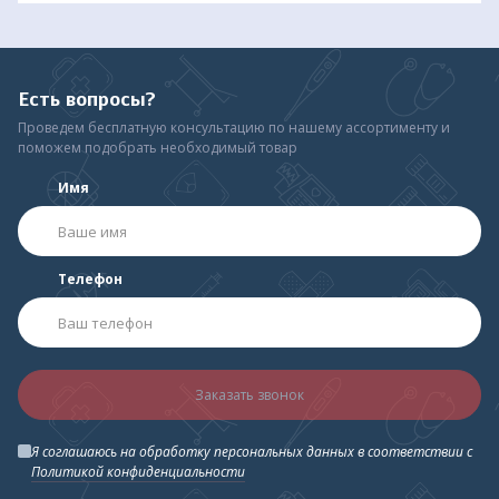
Гиалуроновая кислота регулирует содержание влаги в
клетках, влияет на процессы миграции и дифференцировки
клеток. Благодаря действию гиалуроновой кислоты
очищаются протоки сальных, мейбомиевых, потовых желез
Есть вопросы?
век от пробок и нормализуется их секреция. Кожа
Проведем бесплатную консультацию по нашему ассортименту и
увлажняется, становится более упругой.
поможем подобрать необходимый товар
Экстракт Aloe Vera, обладающий антисептическими
Имя
свойствами, улучшает обмен веществ в коже век, снимает
отечность и другие симптомы раздражения.
Препараты серы обладают антисептическим и акарицидным
действием. Часто врачи прописывают препараты серы для
Телефон
лечения кожных заболеваний, в том числе вызванных
закупоркой сальных протоков. Сера способствует медленной
очистке выводных протоков желёз на краях век и
нормализует их секрецию. Именно препараты серы при
регулярном использовании Блефарогеля 2 уничтожают в
корнях ресниц клещей демодекса у людей, больных
Заказать звонок
демодекозом.
Я соглашаюсь на обработку персональных данных в соответствии с
Политикой конфиденциальности