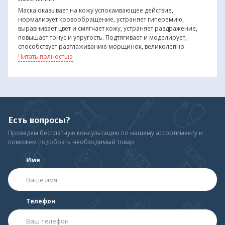
Маска оказывает на кожу успокаивающее действие,
нормализует кровообращение, устраняет гиперемию,
выравнивает цвет и смягчает кожу, устраняет раздражение,
повышает тонус и упругость. Подтягивает и моделирует,
способствует разглаживанию морщинок, великолепно
увлажняет. Активные компоненты маски стимулируют
Читать полностью
местный иммунитет, насыщают необходимыми
минеральными веществами. Маска оказывает великолепное
освежающее действие благодаря легкому охлаждающему
эффекту термальной грязи.
Есть вопросы?
Проведем бесплатную консультацию по нашему ассортименту и
поможем подобрать необходимый товар
Имя
Телефон