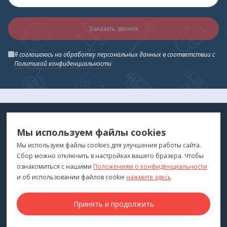
Заказать звонок
Я соглашаюсь на обработку персональных данных в соответствии с
Политикой конфиденциальности
МЕДТЕХНИКА
МЕНЮ
Мы используем файлы cookies
ДЛЯ ВАС
"Медтехника для Вас"
©
2026
Мы используем файлы cookies для улучшения работы сайта.
Сбор можно отключить в настройках вашего бразера. Чтобы
КОНТАКТЫ
ПОКУПАТЕЛЯМ
ознакомиться с нашими
Положениям о конфиденциальности
г. Владивосток
и об использовании файлов cookie
нажмите здесь
Каталог
+7 (423) 243-99-24
Бренды
Принять и продолжить
medprofi@bk.ru
Для оптовиков
ПН-ЧТ: 10:00 - 18:00
Прокат оборудования