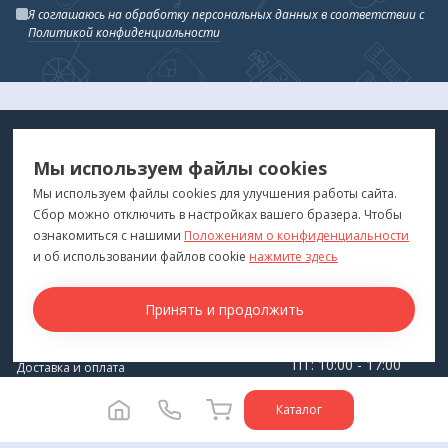
Я соглашаюсь на обработку персональных данных в соответствии с
Политикой конфиденциальности
МЕДТЕХНИКА
МЕНЮ
Мы используем файлы cookies
ДЛЯ ВАС
"Медтехника для Вас"
©
2026
Мы используем файлы cookies для улучшения работы сайта.
Сбор можно отключить в настройках вашего бразера. Чтобы
КОНТАКТЫ
ПОКУПАТЕЛЯМ
ознакомиться с нашими
Положениям о конфиденциальности
г. Владивосток
и об использовании файлов cookie
нажмите здесь
Каталог
+7 (423) 243-99-24
Бренды
Принять и продолжить
medprofi@bk.ru
Для оптовиков
ПН-ЧТ: 10:00 - 18:00
Прокат оборудования
ПТ: 10:00 - 17:00
Доставка и оплата
СБ-ВС: Выходной
О компании
Каталог
Политика конфиденциальности