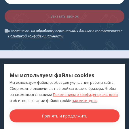
Заказать звонок
Я соглашаюсь на обработку персональных данных в соответствии с
Политикой конфиденциальности
МЕДТЕХНИКА
МЕНЮ
Мы используем файлы cookies
ДЛЯ ВАС
"Медтехника для Вас"
©
2026
Мы используем файлы cookies для улучшения работы сайта.
Сбор можно отключить в настройках вашего бразера. Чтобы
КОНТАКТЫ
ПОКУПАТЕЛЯМ
ознакомиться с нашими
Положениям о конфиденциальности
г. Владивосток
и об использовании файлов cookie
нажмите здесь
Каталог
+7 (423) 243-99-24
Бренды
Принять и продолжить
medprofi@bk.ru
Для оптовиков
ПН-ЧТ: 10:00 - 18:00
Прокат оборудования