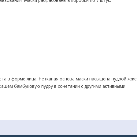
льзования. Маски расфасованы в коробки по 7 штук.
вета в форме лица. Нетканая основа маски насыщена пудрой жж
ржащем бамбуковую пудру в сочетании с другими активными
назначена для однократного использования.
который способствует глубокому очищению и выводу токсинов,
роновой кислоте, наряду с детоксикацией, маска оказывает
признаки стресса и усталости.