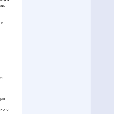
ми.
 и
ет
ры.
тного