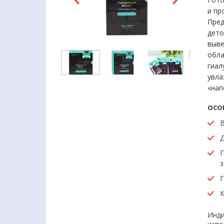
и пр
Пред
дето
выве
обла
гиал
увла
«нап
ОСО
В
Д
П
з
Г
К
Инди