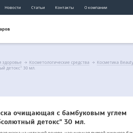
Новости
Статьи
Контакты
О компании
аров
и здоровье
Косметологические средства
Косметика Beauty
й детокс" 30 мл.
ска очищающая с бамбуковым углем
бсолютный детокс" 30 мл.
вая маска на нетканой основе, насыщенная пудрой жженого ба