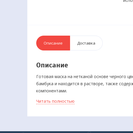
испо
Описание
Доставка
Описание
Готовая маска на нетканой основе черного ц
бамбука и находится в растворе, также соде
компонентами.
Индивидуальная упаковка каждой маски, пред
Читать полностью
В состав формулы входит бамбуковый уголь, 
укрепляет и тонизирует кожу. Благодаря гиалу
выраженное увлажняющее действие, устраняет 