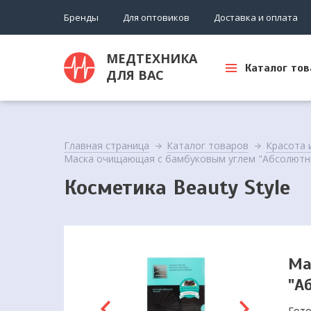
Бренды
Для оптовиков
Доставка и оплата
МЕДТЕХНИКА
Каталог тов
ДЛЯ ВАС
Главная страница
Каталог товаров
Красота 
Маска очищающая с бамбуковым углем "Абсолютны
Косметика Beauty Style
Ма
"А
Гото