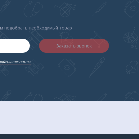
,
ые
аску,
ем подобрать необходимый товар
.
Заказать звонок
дня.
фиденциальности
 и
ия
ирует