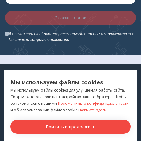
Заказать звонок
Я соглашаюсь на обработку персональных данных в соответствии с
Политикой конфиденциальности
МЕДТЕХНИКА
МЕНЮ
Мы используем файлы cookies
ДЛЯ ВАС
"Медтехника для Вас"
©
2026
Мы используем файлы cookies для улучшения работы сайта.
Сбор можно отключить в настройках вашего бразера. Чтобы
КОНТАКТЫ
ПОКУПАТЕЛЯМ
ознакомиться с нашими
Положениям о конфиденциальности
г. Владивосток
и об использовании файлов cookie
нажмите здесь
Каталог
+7 (423) 243-99-24
Бренды
Принять и продолжить
medprofi@bk.ru
Для оптовиков
ПН-ЧТ: 10:00 - 18:00
Прокат оборудования