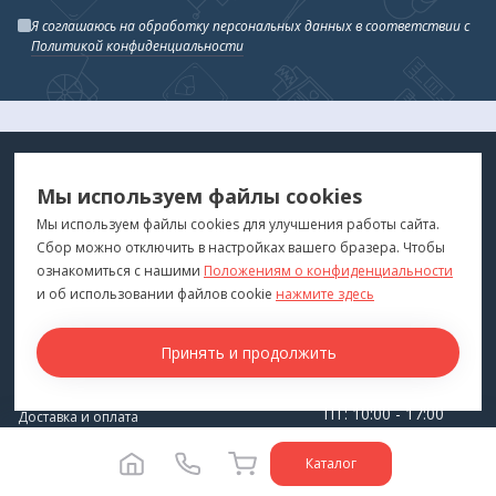
Я соглашаюсь на обработку персональных данных в соответствии с
Политикой конфиденциальности
МЕДТЕХНИКА
МЕНЮ
Мы используем файлы cookies
ДЛЯ ВАС
"Медтехника для Вас"
©
2026
Мы используем файлы cookies для улучшения работы сайта.
Сбор можно отключить в настройках вашего бразера. Чтобы
КОНТАКТЫ
ПОКУПАТЕЛЯМ
ознакомиться с нашими
Положениям о конфиденциальности
г. Владивосток
и об использовании файлов cookie
нажмите здесь
Каталог
+7 (423) 243-99-24
Бренды
Принять и продолжить
medprofi@bk.ru
Для оптовиков
ПН-ЧТ: 10:00 - 18:00
Прокат оборудования
ПТ: 10:00 - 17:00
Доставка и оплата
СБ-ВС: Выходной
О компании
Каталог
Политика конфиденциальности