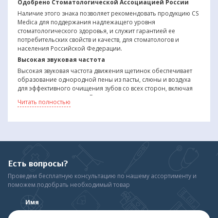
Одобрено Стоматологической Ассоциацией России
Наличие этого знака позволяет рекомендовать продукцию CS
Medica для поддержания надлежащего уровня
стоматологического здоровья, и служит гарантией ее
потребительских свойств и качеств, для стоматологов и
населения Российской Федерации.
Высокая звуковая частота
Высокая звуковая частота движения щетинок обеспечивает
образование однородной пены из пасты, слюны и воздуха
для эффективного очищения зубов со всех сторон, включая
труднодоступные места. Ворсинки, совершая микродвижения
Читать полностью
со звуковой частотой,тщательно массируют десны, тем самым
усиливая микроциркуляцию крови, для профилактики
пародонтита и пародонтоза.
5 режимов чистки
Отбеливание (White), Ежедневный (Daily), Полировка (Polish),
Массаж (Massage), Чувствительный (Sensitive)
Есть вопросы?
Чувствительный (Sensitive)
Проведем бесплатную консультацию по нашему ассортименту и
Идеально подходит для чувствительных зубов и десен, а также
поможем подобрать необходимый товар
пациентам с брекет-системами. Также данный режим
подойдет тем, кто только начинает пользоваться звуковой
Имя
электрической зубной щеткой для облегчения привыкания к
ней.