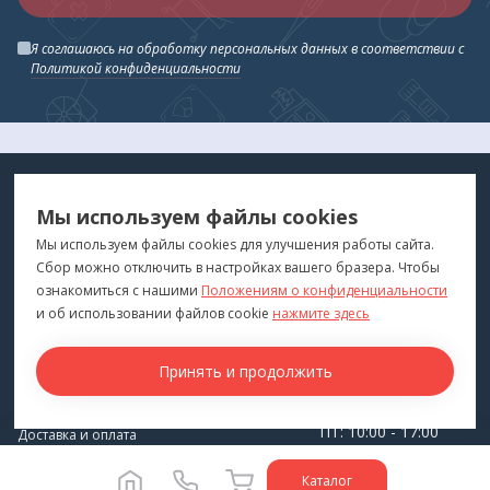
Я соглашаюсь на обработку персональных данных в соответствии с
Политикой конфиденциальности
МЕДТЕХНИКА
МЕНЮ
Мы используем файлы cookies
ДЛЯ ВАС
"Медтехника для Вас"
©
2026
Мы используем файлы cookies для улучшения работы сайта.
Сбор можно отключить в настройках вашего бразера. Чтобы
КОНТАКТЫ
ПОКУПАТЕЛЯМ
ознакомиться с нашими
Положениям о конфиденциальности
г. Владивосток
и об использовании файлов cookie
нажмите здесь
Каталог
+7 (423) 243-99-24
Бренды
Принять и продолжить
medprofi@bk.ru
Для оптовиков
ПН-ЧТ: 10:00 - 18:00
Прокат оборудования
ПТ: 10:00 - 17:00
Доставка и оплата
СБ-ВС: Выходной
О компании
Каталог