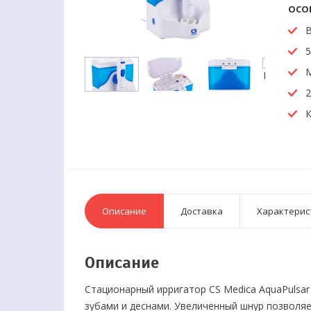
ОСО
В
5
М
2
К
Описание
Доставка
Характерис
Описание
Стационарный ирригатор CS Medica AquaPulsar
зубами и деснами. Увеличенный шнур позволя