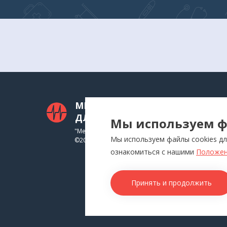
МЕДТЕХНИКА
КАТ
ДЛЯ ВАС
Мы используем ф
Приб
"Медтехника для Вас"
Мы используем файлы cookies дл
©
2026
Инга
ознакомиться с нашими
Положен
Физи
Аппл
Принять и продолжить
Изде
Това