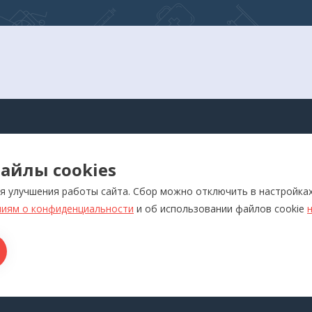
АЛОГ
айлы cookies
оры для самоконтроля
Реабилитация
я улучшения работы сайта. Сбор можно отключить в настройка
ляторы
Слуховые аппараты и усил
звука
иям о конфиденциальности
и об использовании файлов cookie
отерапевтические аппараты
Красота и здоровье
икаторы
Ортопедия
лия медназначения
ры для дома