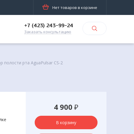
Нет товаров в корзине
+7 (423) 243-99-24
Заказать консультацию
р полости рта AguaPulsar CS-2
4 900
₽
лке
В корзину