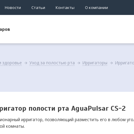
Новости
Статьи
Контакты
О компании
аров
и здоровье
Уход за полостью рта
Ирригаторы
Ирригато
ригатор полости рта AguaPulsar CS-2
ионарный ирригатор, позволяющий разместить его в любом уго
ой комнаты.