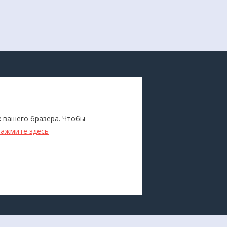
ПОКУПАТЕЛЯМ
Каталог
х вашего бразера. Чтобы
ители
Бренды
нажмите здесь
Для оптовиков
Прокат
оборудования
Доставка и оплата
О компании