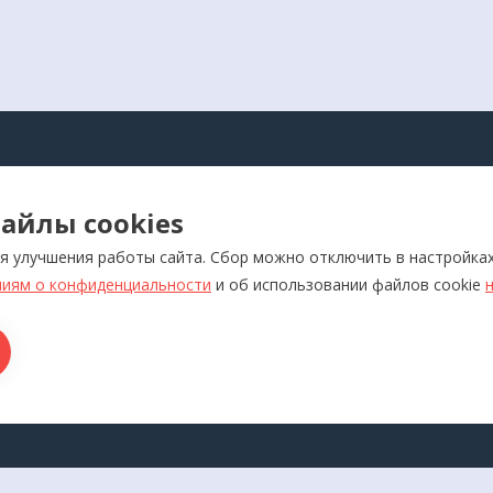
АЛОГ
айлы cookies
оры для самоконтроля
Реабилитация
я улучшения работы сайта. Сбор можно отключить в настройка
ляторы
Слуховые аппараты и усил
звука
иям о конфиденциальности
и об использовании файлов cookie
отерапевтические аппараты
Красота и здоровье
икаторы
Ортопедия
лия медназначения
ры для дома
ТАКТЫ