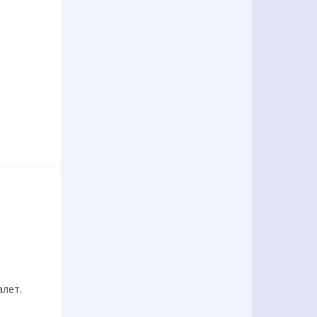
алет.
!