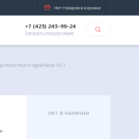
Нет товаров в корзине
+7 (423) 243-99-24
Заказать консультацию
р полости рта AguaPulsar OS-1
нет в наличии
х