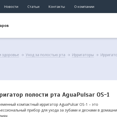
Новости
Статьи
Контакты
О компании
аров
и здоровье
Уход за полостью рта
Ирригаторы
Ирригато
ригатор полости рта AguaPulsar OS-1
еменный компактный ирригатор AguaPulsar OS-1 – это
ессиональный прибор для ухода за зубами и деснами в домашни
виях.