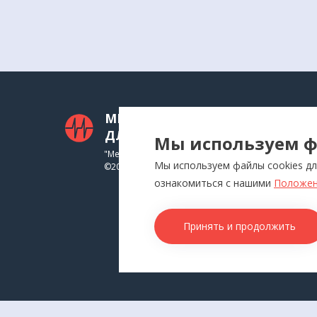
МЕДТЕХНИКА
КАТ
ДЛЯ ВАС
Мы используем ф
Приб
"Медтехника для Вас"
Мы используем файлы cookies дл
©
2026
Инга
ознакомиться с нашими
Положен
Физи
Аппл
Принять и продолжить
Изде
Това
КОН