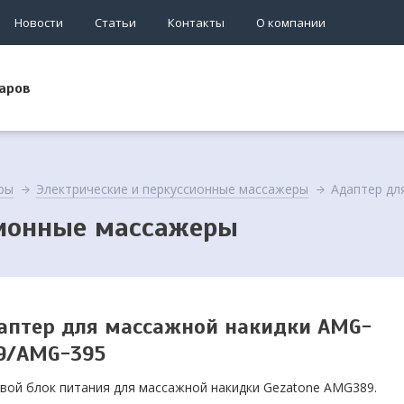
Новости
Статьи
Контакты
О компании
аров
ры
Электрические и перкуссионные массажеры
Адаптер дл
сионные массажеры
аптер для массажной накидки AMG-
9/AMG-395
вой блок питания для массажной накидки Gezatone AMG389.