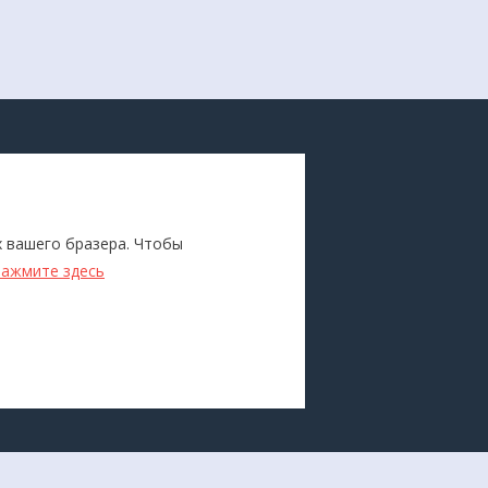
ПОКУПАТЕЛЯМ
Каталог
х вашего бразера. Чтобы
ители
Бренды
нажмите здесь
Для оптовиков
Прокат
оборудования
Доставка и оплата
О компании