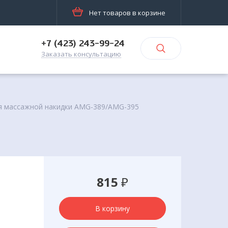
Нет товаров в корзине
+7 (423) 243-99-24
Заказать консультацию
я массажной накидки AMG-389/AMG-395
815
₽
В корзину