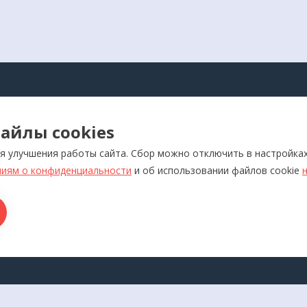
АЛОГ
айлы cookies
оры для самоконтроля
Реабилитация
я улучшения работы сайта. Сбор можно отключить в настройка
ляторы
Слуховые аппараты и усил
звука
иям о конфиденциальности
и об использовании файлов cookie
отерапевтические аппараты
Красота и здоровье
икаторы
Ортопедия
лия медназначения
ры для дома
ТАКТЫ