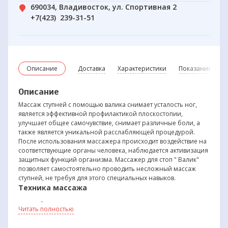
690034, Владивосток, ул. Спортивная 2
+7(423) 239-31-51
Описание
Доставка
Характеристики
Показания и пр
Описание
Массаж ступней с помощью валика снимает усталость ног,
является эффективной профилактикой плоскостопии,
улучшает общее самочувствие, снимает различные боли, а
также является уникальной расслабляющей процедурой.
После использования массажера происходит воздействие на
соответствующие органы человека, наблюдается активизация
защитных функций организма. Массажер для стоп " Валик"
позволяет самостоятельно проводить несложный массаж
ступней, не требуя для этого специальных навыков.
Техника массажа
босые ноги поставьте на массажер, находя­
Читать полностью
щийся на полу
прокатывайте по валику босые ступни от