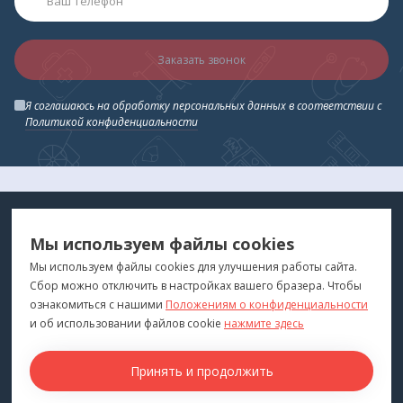
Заказать звонок
Я соглашаюсь на обработку персональных данных в соответствии с
Политикой конфиденциальности
МЕДТЕХНИКА
МЕНЮ
Мы используем файлы cookies
ДЛЯ ВАС
"Медтехника для Вас"
©
2026
Мы используем файлы cookies для улучшения работы сайта.
Сбор можно отключить в настройках вашего бразера. Чтобы
КОНТАКТЫ
ПОКУПАТЕЛЯМ
ознакомиться с нашими
Положениям о конфиденциальности
г. Владивосток
и об использовании файлов cookie
нажмите здесь
Каталог
+7 (423) 243-99-24
Бренды
Принять и продолжить
medprofi@bk.ru
Для оптовиков
ПН-ЧТ: 10:00 - 18:00
Прокат оборудования