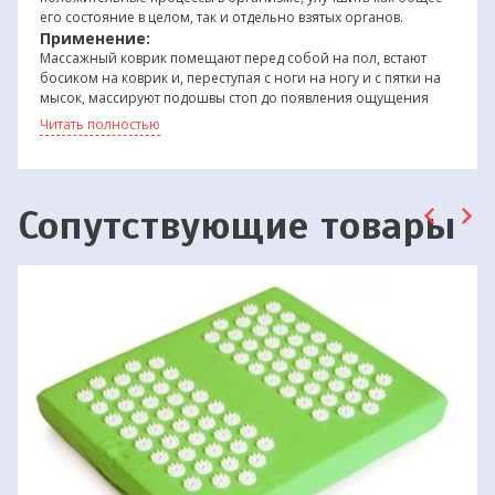
его состояние в целом, так и отдельно взятых органов.
Применение:
Массажный коврик помещают перед собой на пол, встают
босиком на коврик и, переступая с ноги на ногу и с пятки на
мысок, массируют подошвы стоп до появления ощущения
притупления боли.Для получения большего эффекта перед
Читать полностью
проведением массажа следует сделать легкие физические и
дыхательные упражнения.
Уход за изделием:
Сопутствующие товары
При загрязнении коврик необходимо промыть с
мылом или шампунем, затем ополоснуть
проточной водой и просушить.
Коврик нельзя хранить вблизи отопительных
приборов, бактерицидных ламп, под прямыми
солнечными лучами.
Коврик не должен подвергаться воздействию
масел, кислот, щелочей и других веществ,
которые разрушают резину.