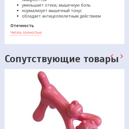
уменьшает отеки, мышечную боль
нормализует мышечный тонус
обладает антицеллюлитным действием
Отечность
Купив массажер «Луноход» от Ecoten, вы получаете
Читать полностью
возможность оздоравливать свой организм дома, в комфорте
и уюте, без участия врачей! «Луноход» улучшает
кровообращение и лимфоотток, преображает вашу кожу и
укрепляет здоровье!
Сопутствующие товары