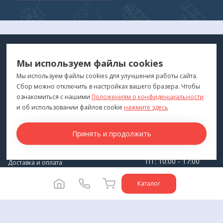
МЕДТЕХНИКА
МЕНЮ
Мы используем файлы cookies
ДЛЯ ВАС
"Медтехника для Вас"
©
2026
Мы используем файлы cookies для улучшения работы сайта.
Сбор можно отключить в настройках вашего бразера. Чтобы
КОНТАКТЫ
ПОКУПАТЕЛЯМ
ознакомиться с нашими
Положениям о конфиденциальности
г. Владивосток
и об использовании файлов cookie
нажмите здесь
Каталог
+7 (423) 243-99-24
Бренды
Принять и продолжить
medprofi@bk.ru
Для оптовиков
ПН-ЧТ: 10:00 - 18:00
Прокат оборудования
ПТ: 10:00 - 17:00
Доставка и оплата
СБ-ВС: Выходной
О компании
Каталог
Политика конфиденциальности
Разработка сайта -
Студия House