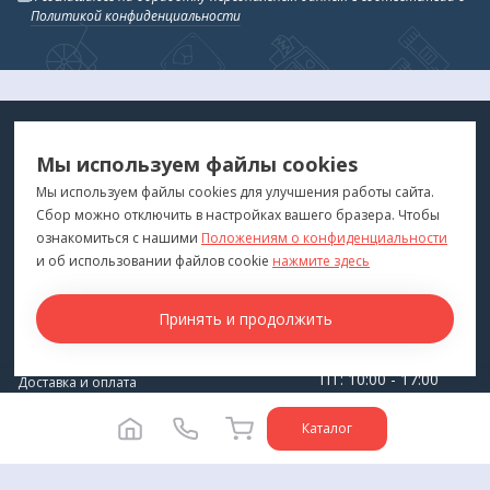
Политикой конфиденциальности
МЕДТЕХНИКА
МЕНЮ
Мы используем файлы cookies
ДЛЯ ВАС
"Медтехника для Вас"
©
2026
Мы используем файлы cookies для улучшения работы сайта.
Сбор можно отключить в настройках вашего бразера. Чтобы
КОНТАКТЫ
ПОКУПАТЕЛЯМ
ознакомиться с нашими
Положениям о конфиденциальности
г. Владивосток
и об использовании файлов cookie
нажмите здесь
Каталог
+7 (423) 243-99-24
Бренды
Принять и продолжить
medprofi@bk.ru
Для оптовиков
ПН-ЧТ: 10:00 - 18:00
Прокат оборудования
ПТ: 10:00 - 17:00
Доставка и оплата
СБ-ВС: Выходной
О компании
Каталог
Политика конфиденциальности
Разработка сайта -
Студия House