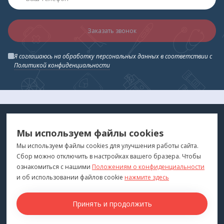
Заказать звонок
Я соглашаюсь на обработку персональных данных в соответствии с
Политикой конфиденциальности
МЕДТЕХНИКА
МЕНЮ
Мы используем файлы cookies
ДЛЯ ВАС
"Медтехника для Вас"
©
2026
Мы используем файлы cookies для улучшения работы сайта.
Сбор можно отключить в настройках вашего бразера. Чтобы
КОНТАКТЫ
ПОКУПАТЕЛЯМ
ознакомиться с нашими
Положениям о конфиденциальности
г. Владивосток
и об использовании файлов cookie
нажмите здесь
Каталог
+7 (423) 243-99-24
Бренды
Принять и продолжить
medprofi@bk.ru
Для оптовиков
ПН-ЧТ: 10:00 - 18:00
Прокат оборудования