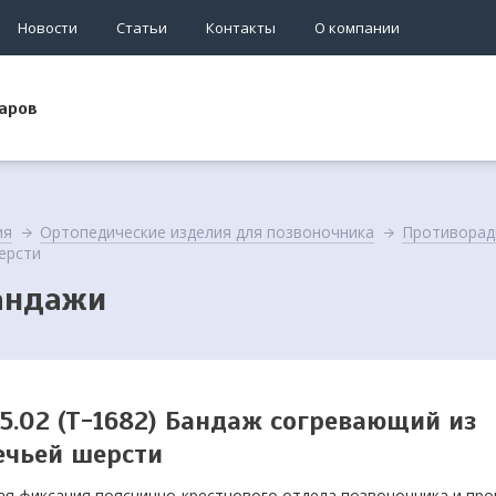
Новости
Статьи
Контакты
О компании
аров
ия
Ортопедические изделия для позвоночника
Противорад
ерсти
андажи
25.02 (Т-1682) Бандаж согревающий из
ечьей шерсти
ая фиксация пояснично-крестцового отдела позвоночника и про