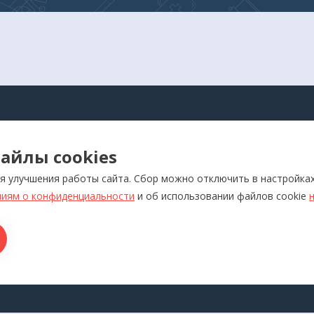
АЛОГ
айлы cookies
оры для самоконтроля
Реабилитация
я улучшения работы сайта. Сбор можно отключить в настройка
ляторы
Слуховые аппараты и усил
звука
иям о конфиденциальности
и об использовании файлов cookie
отерапевтические аппараты
Красота и здоровье
икаторы
Ортопедия
лия медназначения
ры для дома