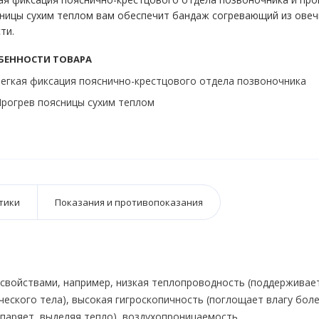
ницы сухим теплом вам обеспечит бандаж согревающий из овеч
ти.
БЕННОСТИ ТОВАРА
егкая фиксация пояснично-крестцового отдела позвоночника
рогрев поясницы сухим теплом
тики
Показания и противопоказания
свойствами, например, низкая теплопроводность (поддерживае
еского тела), высокая гигроскопичность (поглощает влагу бол
спаряет, выделяя тепло), воздухопроницаемость.