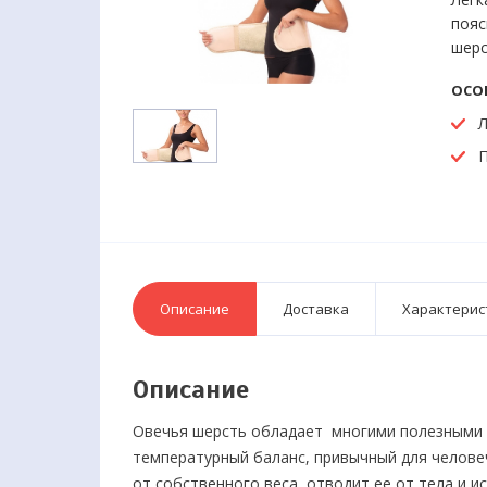
пояс
шерс
ОСО
Л
П
Описание
Доставка
Характерис
Описание
Овечья шерсть обладает многими полезными 
температурный баланс, привычный для человеч
от собственного веса, отводит ее от тела и и