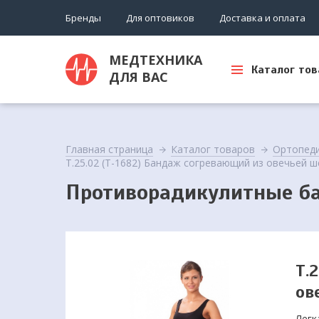
Бренды
Для оптовиков
Доставка и оплата
МЕДТЕХНИКА
Каталог тов
ДЛЯ ВАС
Главная страница
Каталог товаров
Ортопед
Т.25.02 (Т-1682) Бандаж согревающий из овечьей ш
Противорадикулитные б
Т.
ов
Легк