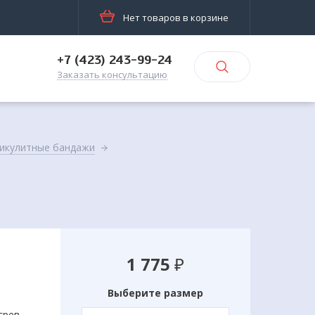
Нет товаров в корзине
+7 (423) 243-99-24
Заказать консультацию
икулитные бандажи
1 775
₽
Выберите размер
грев