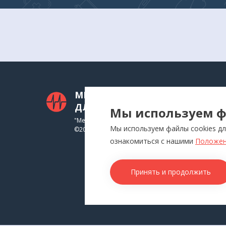
МЕДТЕХНИКА
КАТ
ДЛЯ ВАС
Мы используем ф
Приб
"Медтехника для Вас"
Мы используем файлы cookies дл
©
2026
Инга
ознакомиться с нашими
Положен
Физи
Аппл
Принять и продолжить
Изде
Това