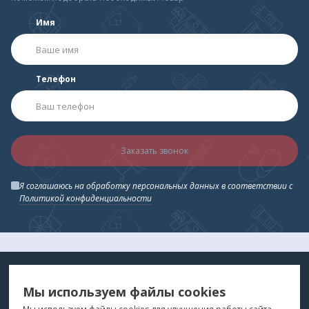
Имя
Телефон
Заказать звонок
Я соглашаюсь на обработку персональных данных в соответствии с
Политикой конфиденциальности
МЕДТЕХНИКА
МЕНЮ
Мы используем файлы cookies
ДЛЯ ВАС
"Медтехника для Вас"
©
2026