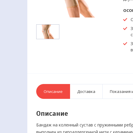
ОСО
О
З
с
З
в
Описание
Доставка
Показания 
Описание
Бандаж на коленный сустав c пружинными реб
выполнен из гипоаллергенной нити с керамич