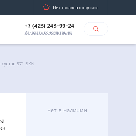
Нет товаров в корзине
+7 (423) 243-99-24
Заказать консультацию
 сустав 871 BKN
нет в наличии
ой
лен