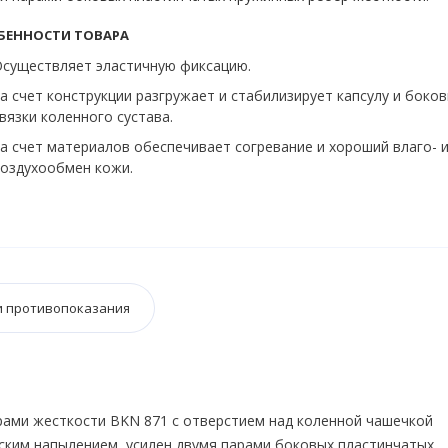
БЕННОСТИ ТОВАРА
существляет эластичную фиксацию.
а счет конструкции разгружает и стабилизирует капсулу и боко
вязки коленного сустава.
а счет материалов обеспечивает согревание и хороший влаго- 
оздухообмен кожи.
и противопоказания
рами жесткости BKN 871 с отверстием над коленной чашечкой
еским напылением, усилен двумя парами боковых пластинчатых