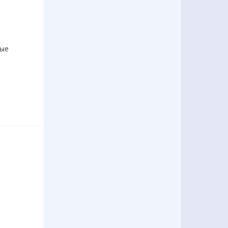
вые
и