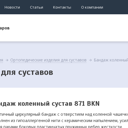
Новости
Статьи
Контакты
О компании
аров
ия
Ортопедические изделия для суставов
Бандаж коленный
 для суставов
ндаж коленный сустав 871 BKN
тичный циркулярный бандаж с отверстием над коленной чашечк
лнен из гипоаллергенной нити с керамическим напылением, уси
я парами боковых пластинчатых пружинных ребер жесткости.