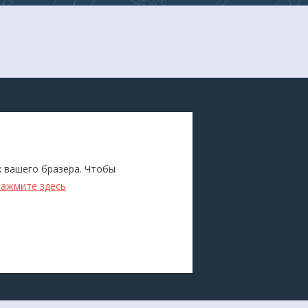
ПОКУПАТЕЛЯМ
Каталог
х вашего бразера. Чтобы
ители
Бренды
нажмите здесь
Для оптовиков
Прокат
оборудования
Доставка и оплата
О компании