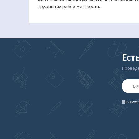
пружинных ребер жесткости.
Ест
Проведе
Я согл