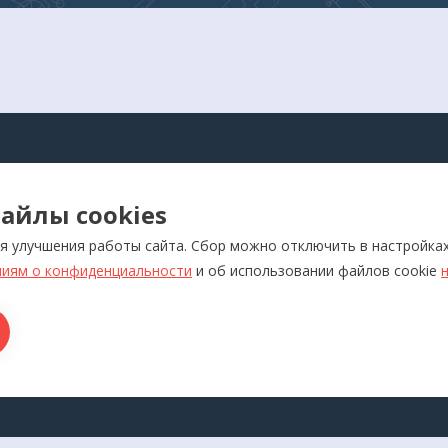
АЛОГ
айлы cookies
оры для самоконтроля
Реабилитация
я улучшения работы сайта. Сбор можно отключить в настройка
ляторы
Слуховые аппараты и усил
звука
иям о конфиденциальности
и об использовании файлов cookie
отерапевтические аппараты
Красота и здоровье
икаторы
Ортопедия
лия медназначения
ры для дома