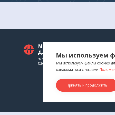
МЕДТЕХНИКА
КАТ
ДЛЯ ВАС
Мы используем ф
Приб
"Медтехника для Вас"
Мы используем файлы cookies дл
©
2026
Инга
ознакомиться с нашими
Положен
Физи
Аппл
Принять и продолжить
Изде
Това