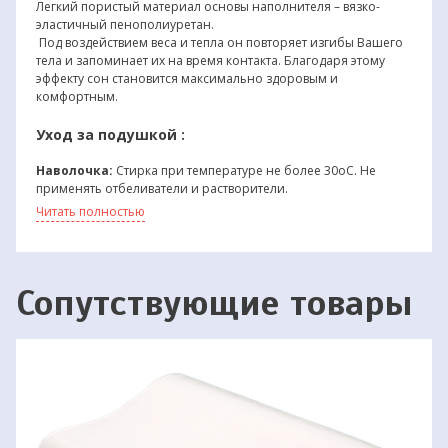
Легкий пористый материал основы наполнителя – вязко-
эластичный пенополиуретан.
Под воздействием веса и тепла он повторяет изгибы Вашего
тела и запоминает их на время контакта. Благодаря этому
эффекту сон становится максимально здоровым и
комфортным.
Уход за подушкой :
Наволочка:
Стирка при температуре не более 30oС. Не
применять отбеливатели и растворители.
Не подвергать попаданию прямых солнечных лучей и
Читать полностью
нагревательных приборов. Беречь от повышенной
влажности.
Эффект памяти может увеличиваться или уменьшаться по
продолжительности в зависимости от температурного
Сопутствующие товары
режима в помещении.
В целях предотвращения деформации данного изделия
желательно использовать на ровной поверхности.
Не рекомендуется хранить при низкой температуре (ниже
0oС).