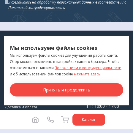
износе или потере адгезивных свойств
Я соглашаюсь на обработку персональных данных в соответствии с
Политикой конфиденциальности
МЕДТЕХНИКА
МЕНЮ
Мы используем файлы cookies
ДЛЯ ВАС
"Медтехника для Вас"
©
2026
Мы используем файлы cookies для улучшения работы сайта.
Сбор можно отключить в настройках вашего бразера. Чтобы
КОНТАКТЫ
ПОКУПАТЕЛЯМ
ознакомиться с нашими
Положениям о конфиденциальности
г. Владивосток
и об использовании файлов cookie
нажмите здесь
Каталог
+7 (423) 243-99-24
Бренды
Принять и продолжить
medprofi@bk.ru
Для оптовиков
ПН-ЧТ: 10:00 - 18:00
Прокат оборудования
ПТ: 10:00 - 17:00
Доставка и оплата
СБ-ВС: Выходной
О компании
Каталог
Политика конфиденциальности