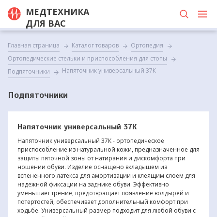
МЕДТЕХНИКА
ДЛЯ ВАС
Главная страница
Каталог товаров
Ортопедия
Ортопедические стельки и приспособления для стопы
Напяточник универсальный 37К
Подпяточники
Подпяточники
Напяточник универсальный 37К
Напяточник универсальный 37К - ортопедическое
приспособление из натуральной кожи, предназначенное для
защиты пяточной зоны от натирания и дискомфорта при
ношении обуви. Изделие оснащено вкладышем из
вспененного латекса для амортизации и клеящим слоем для
надежной фиксации на заднике обуви. Эффективно
уменьшает трение, предотвращает появление волдырей и
потертостей, обеспечивает дополнительный комфорт при
ходьбе. Универсальный размер подходит для любой обуви с