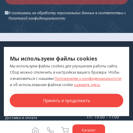
Я соглашаюсь на обработку персональных данных в соответствии с
Политикой конфиденциальности
МЕДТЕХНИКА
МЕНЮ
Мы используем файлы cookies
ДЛЯ ВАС
"Медтехника для Вас"
©
2026
Мы используем файлы cookies для улучшения работы сайта.
Сбор можно отключить в настройках вашего бразера. Чтобы
КОНТАКТЫ
ПОКУПАТЕЛЯМ
ознакомиться с нашими
Положениям о конфиденциальности
г. Владивосток
и об использовании файлов cookie
нажмите здесь
Каталог
+7 (423) 243-99-24
Бренды
Принять и продолжить
medprofi@bk.ru
Для оптовиков
ПН-ЧТ: 10:00 - 18:00
Прокат оборудования
ПТ: 10:00 - 17:00
Доставка и оплата
СБ-ВС: Выходной
О компании
Каталог