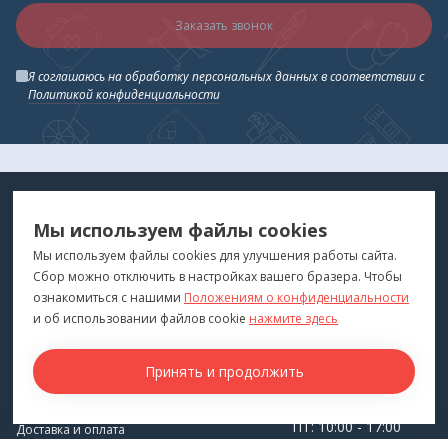
Заказать звонок
Я соглашаюсь на обработку персональных данных в соответствии с
Политикой конфиденциальности
МЕДТЕХНИКА
МЕНЮ
Мы используем файлы cookies
ДЛЯ ВАС
"Медтехника для Вас"
©
2026
Мы используем файлы cookies для улучшения работы сайта.
Сбор можно отключить в настройках вашего бразера. Чтобы
КОНТАКТЫ
ПОКУПАТЕЛЯМ
ознакомиться с нашими
Положениям о конфиденциальности
г. Владивосток
и об использовании файлов cookie
нажмите здесь
Каталог
+7 (423) 243-99-24
Бренды
Принять и продолжить
medprofi@bk.ru
Для оптовиков
ПН-ЧТ: 10:00 - 18:00
Прокат оборудования
ПТ: 10:00 - 17:00
Доставка и оплата