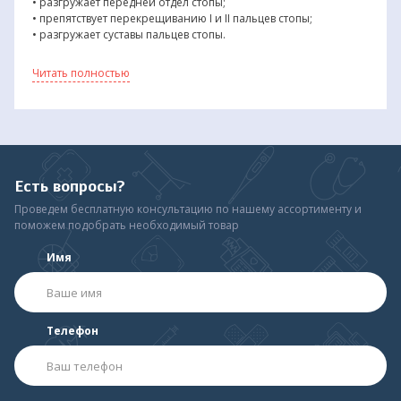
• разгружает передней отдел стопы;
• препятствует перекрещиванию I и II пальцев стопы;
• разгружает суставы пальцев стопы.
Особенности:
Читать полностью
• узкий каркас подходит для модельной обуви;
• специальный гребень для разгрузки пальцев стопы;
• метатарзальный валик с латеральным лепестком.
Материал:
• верхний слой — натуральная кожа;
• гребень — CARBOSAN;
Есть вопросы?
• материал валика — CARBOSAN;
Проведем бесплатную консультацию по нашему ассортименту и
• средний слой — ORTHOREL;
поможем подобрать необходимый товар
• внутренний каркас — ORTHOREL;
• нижний слой — NO GRIP.
Имя
Телефон