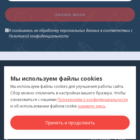
Заказать звонок
Я соглашаюсь на обработку персональных данных в соответствии с
Политикой конфиденциальности
МЕДТЕХНИКА
МЕНЮ
Мы используем файлы cookies
ДЛЯ ВАС
"Медтехника для Вас"
©
2026
Мы используем файлы cookies для улучшения работы сайта.
Сбор можно отключить в настройках вашего бразера. Чтобы
КОНТАКТЫ
ПОКУПАТЕЛЯМ
ознакомиться с нашими
Положениям о конфиденциальности
г. Владивосток
и об использовании файлов cookie
нажмите здесь
Каталог
+7 (423) 243-99-24
Бренды
Принять и продолжить
medprofi@bk.ru
Для оптовиков
ПН-ЧТ: 10:00 - 18:00
Прокат оборудования
ПТ: 10:00 - 17:00